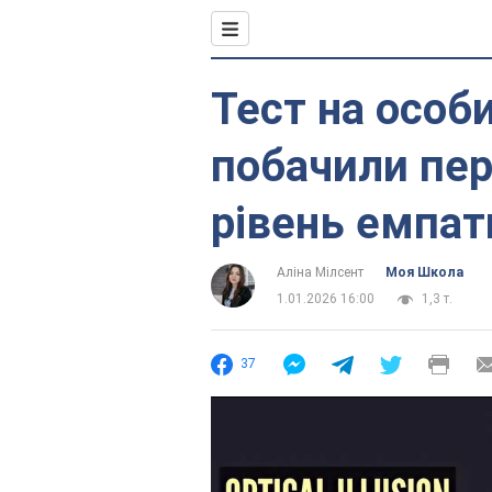
Тест на особи
побачили пе
рівень емпат
Аліна Мілсент
Моя Школа
1.01.2026 16:00
1,3 т.
37