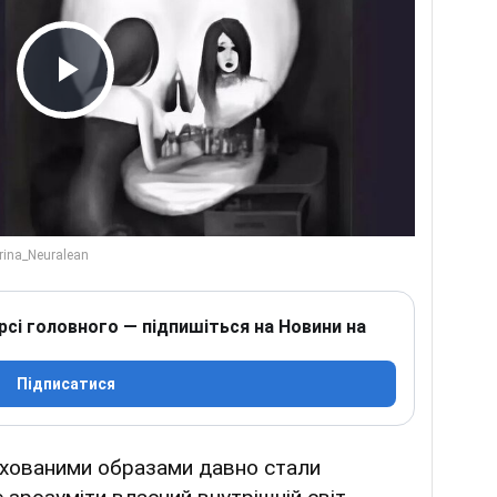
Play Video
рсі головного — підпишіться на Новини на
Підписатися
ихованими образами давно стали