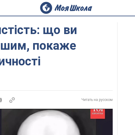
стість: що ви
ршим, покаже
ичності
Читать на русском