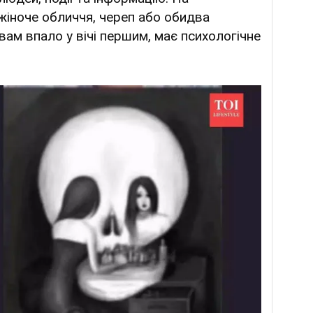
іноче обличчя, череп або обидва
вам впало у вічі першим, має психологічне