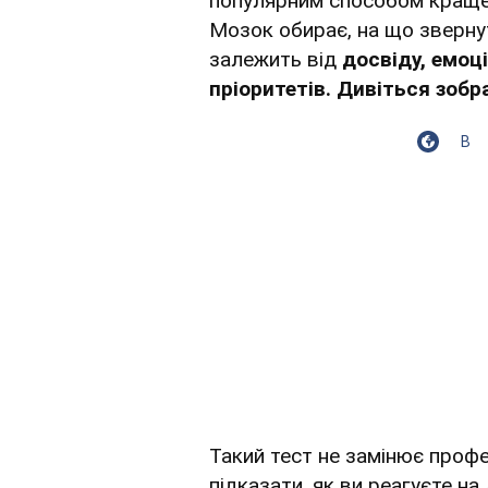
популярним способом краще 
Мозок обирає, на що зверну
залежить від
досвіду, емоц
пріоритетів. Дивіться зоб
В
Такий тест не замінює профе
підказати, як ви реагуєте на