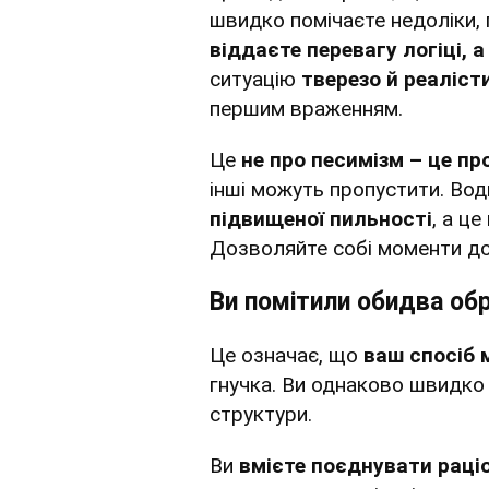
швидко помічаєте недоліки, 
віддаєте перевагу логіці, а
ситуацію
тверезо й реаліст
першим враженням.
Це
не про песимізм – це пр
інші можуть пропустити. Во
підвищеної пильності
, а ц
Дозволяйте собі моменти до
Ви помітили обидва об
Це означає, що
ваш спосіб 
гнучка. Ви однаково швидко с
структури.
Ви
вмієте поєднувати раціо