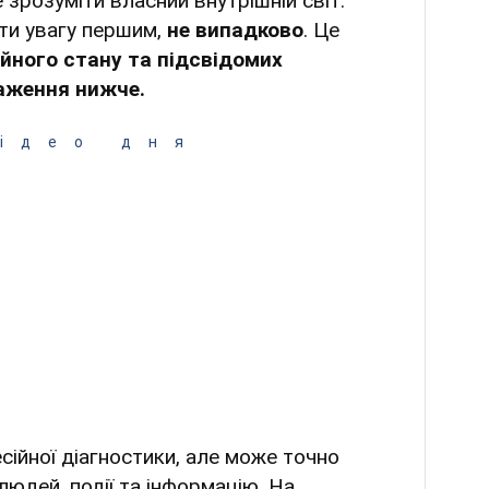
зрозуміти власний внутрішній світ.
ти увагу першим,
не випадково
. Це
ійного стану та підсвідомих
раження нижче.
ідео дня
сійної діагностики, але може точно
 людей, події та інформацію. На