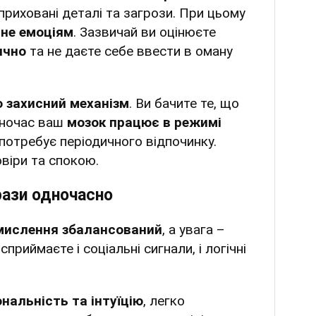
приховані деталі та загрози. При цьому
 не емоціям
. Зазвичай ви оцінюєте
ично
та не даєте себе ввести в оману
о захисний механізм
. Ви бачите те, що
дночас ваш
мозок працює в режимі
е потребує періодичного відпочинку.
віри та спокою.
рази одночасно
мислення збалансований
, а увага –
приймаєте і соціальні сигнали, і логічні
нальність та інтуїцію
, легко