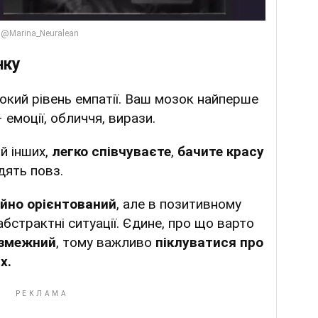
нку
окий рівень емпатії. Ваш мозок найперше
 емоції, обличчя, вирази.
й інших,
легко співчуваєте
,
бачите красу
дять повз.
йно орієнтований
, але в позитивному
 абстрактні ситуації. Єдине, про що варто
езмежний
, тому важливо
піклуватися про
х.