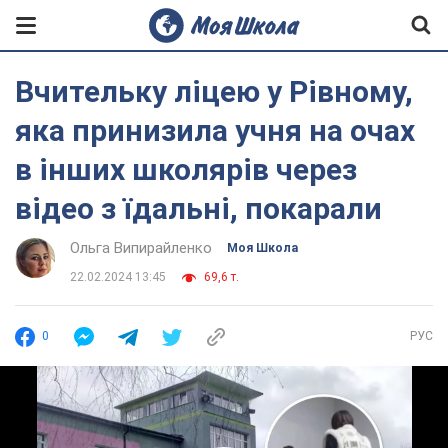
Вчительку ліцею у Рівному,
яка принизила учня на очах
в інших школярів через
відео з їдальні, покарали
Ольга Випирайленко
Моя Школа
22.02.2024 13:45
69,6 т.
0
РУС