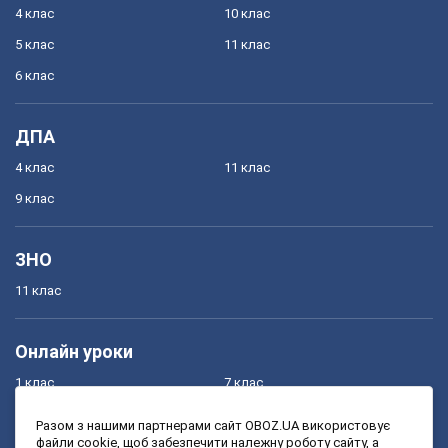
4 клас
10 клас
5 клас
11 клас
6 клас
ДПА
4 клас
11 клас
9 клас
ЗНО
11 клас
Онлайн уроки
1 клас
7 клас
2 клас
8 клас
Разом з нашими партнерами сайт OBOZ.UA використовує
файли cookie, щоб забезпечити належну роботу сайту, а
3 клас
9 клас