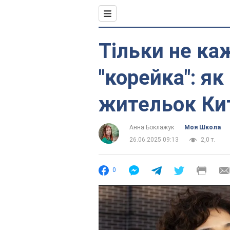
Тільки не каж
"корейка": я
жительок Кит
Анна Боклажук
Моя Школа
26.06.2025 09:13
2,0 т.
0