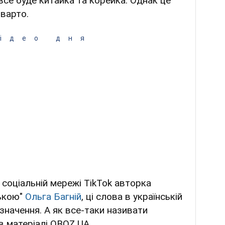
 все буде китайка та корейка. Однак це
 варто.
ідео дня
 соціальній мережі TikTok авторка
ською"
Ольга Багній
, ці слова в українській
значення. А як все-таки називати
 в матеріалі OBOZ.UA