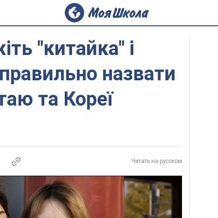
іть "китайка" і
к правильно назвати
аю та Кореї
Читать на русском