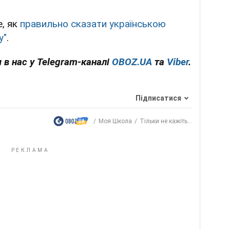
е, як
правильно сказати українською
у"
.
 в нас у Telegram-каналі
OBOZ.UA
та
Viber
.
Підписатися
Моя Школа
Тільки не кажіть...