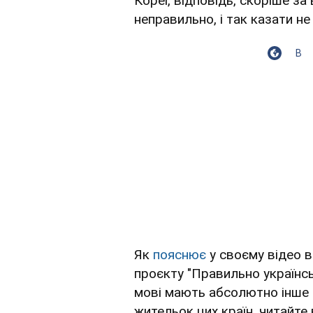
Кореї, відповідь, скоріше за
неправильно, і так казати не
В
Як
пояснює
у своєму відео в
проєкту "Правильно україн
мові мають абсолютно інше 
жительок цих країн, читайте