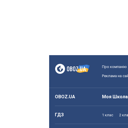
Про компанію
Реклама на сай
OBOZ.UA
Моя Школа
ГДЗ
1 клас
2 кл