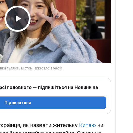
Play Video
рсі головного — підпишіться на Новини на
Підписатися
українця, як назвати жительку
Китаю
чи