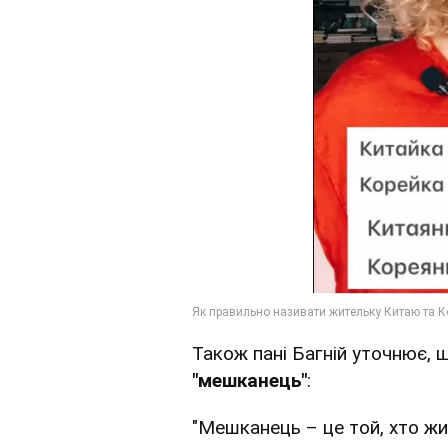
Також пані Багній уточнює,
"мешканець"
:
"Мешканець – це той, хто жив