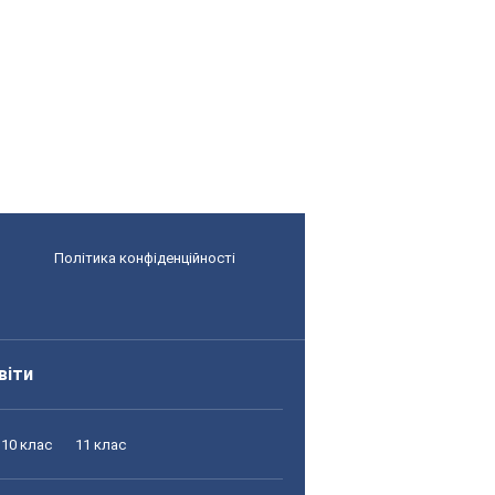
Політика конфіденційності
віти
10 клас
11 клас