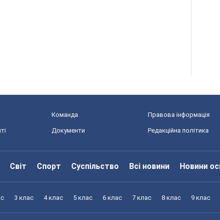
Команда
Правова інформація
ті
Документи
Редакційна політика
Світ
Спорт
Суспільство
Всі новини
Новини ос
ас
3 клас
4 клас
5 клас
6 клас
7 клас
8 клас
9 клас