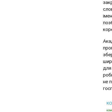
зак
сло
іме
поз
коре
Ака
про
збе
шир
для
роби
не 
гос