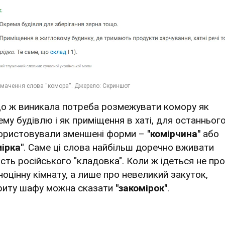
о ж виникала потреба розмежувати комору як
ему будівлю і як приміщення в хаті, для останньог
ористовували зменшені форми –
"комірчина"
або
мірка"
. Саме ці слова найбільш доречно вживати
ість російського "кладовка". Коли ж ідеться не про
ноцінну кімнату, а лише про невеликий закуток,
риту шафу можна сказати
"закомірок"
.