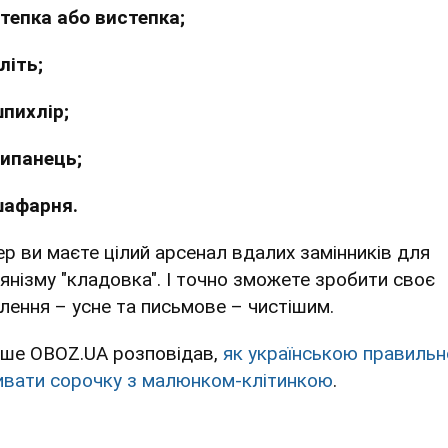
тепка або вистепка;
літь;
пихлір;
ипанець;
шафарня.
ер ви маєте цілий арсенал вдалих замінників для
іянізму "кладовка". І точно зможете зробити своє
лення – усне та письмове – чистішим.
іше OBOZ.UA розповідав,
як українською правильн
ивати сорочку з малюнком-клітинкою
.