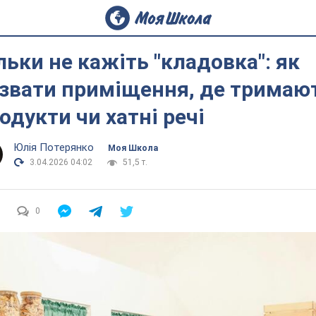
льки не кажіть "кладовка": як
звати приміщення, де тримаю
одукти чи хатні речі
Юлія Потерянко
Моя Школа
3.04.2026 04:02
51,5 т.
0