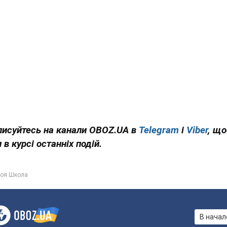
писуйтесь на канали OBOZ.UA в
Telegram
і
Viber
, щ
 в курсі останніх подій.
оя Школа
В начал