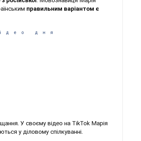
 з російської
. Мовознавиця Марія
раїнським
правильним варіантом є
ідео дня
ощання. У своєму відео на TikTok Марія
ються у діловому спілкуванні.