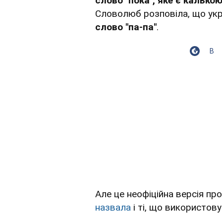
слово "пока", яке є калькою
Словолюб розповіла, що ук
слово "па-па"
.
В
Але це неофіційна версія пр
назвала
і ті, що використову