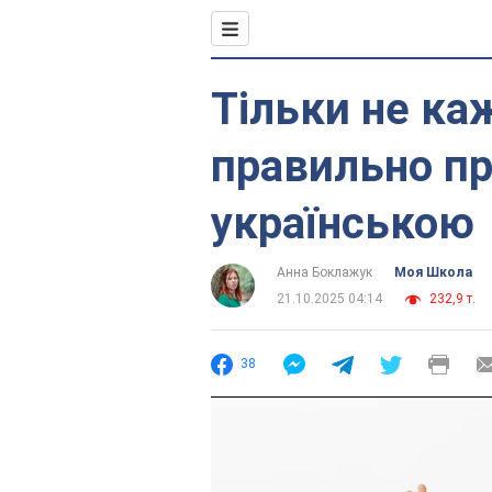
Тільки не каж
правильно п
українською
Анна Боклажук
Моя Школа
21.10.2025 04:14
232,9 т.
38