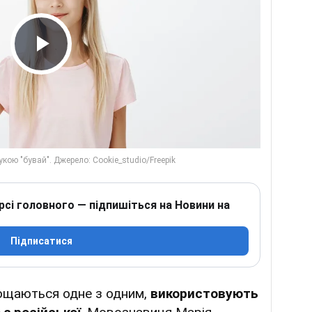
Play Video
рсі головного — підпишіться на Новини на
Підписатися
рощаються одне з одним,
використовують