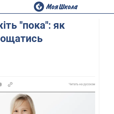
іть "пока": як
рощатись
Читать на русском