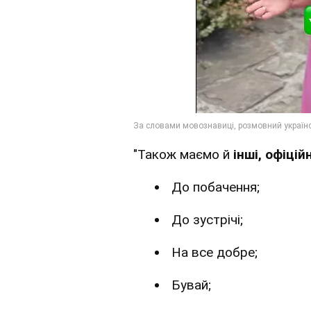
"Також маємо й
інші, офіці
До побачення;
До зустрічі;
На все добре;
Бувай;