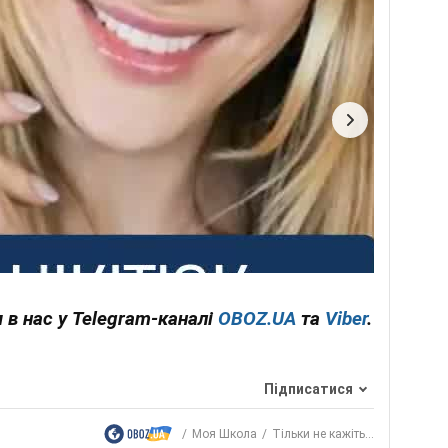
 в нас у Telegram-каналі
OBOZ.UA
та
Viber
.
Підписатися
Моя Школа
Тільки не кажіть...