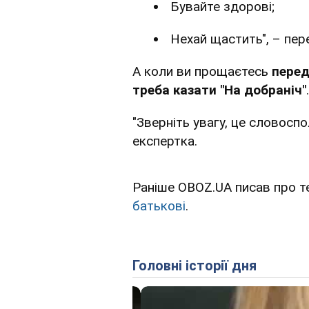
Бувайте здорові;
Нехай щастить", – пер
А коли ви прощаєтесь
перед
треба казати "На добраніч"
.
"Зверніть увагу, це словосп
експертка.
Раніше OBOZ.UA писав про т
батькові
.
Головні історії дня