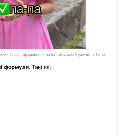
йні формули
. Такі як: