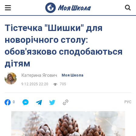
Тістечка "Шишки" для
новорічного столу:
обов'язково сподобаються
дітям
Катерина Ягович
Моя Школа
9.12.2025 22:20
705
0
РУС