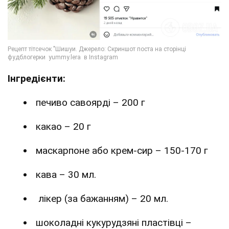
Інгредієнти:
печиво савоярді – 200 г
какао – 20 г
маскарпоне або крем-сир – 150-170 г
кава – 30 мл.
лікер (за бажанням) – 20 мл.
шоколадні кукурудзяні пластівці –