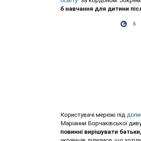
освіту
за кордоном. Зокрема
б навчання для дитини післ
В
Користувачі мережі під
допи
Маріанни Борчаківської див
повинні вирішувати батьки, 
українців ділилися, що хотіл