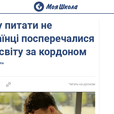
у питати не
аїнці посперечалися
світу за кордоном
ла
Читать на русском