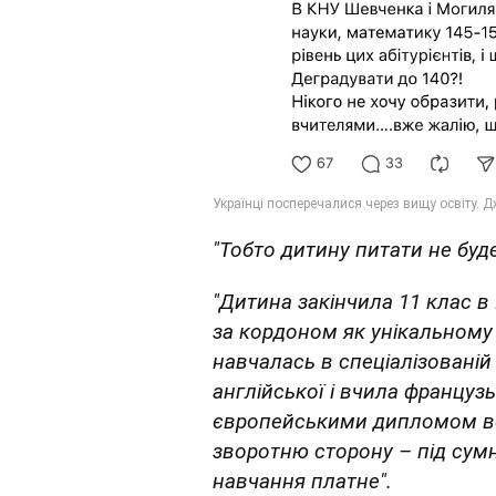
"Тобто дитину питати не буд
"Дитина закінчила 11 клас в
за кордоном як унікальному 
навчалась в спеціалізовані
англійської і вчила француз
європейськими дипломом вон
зворотню сторону – під сумн
навчання платне".