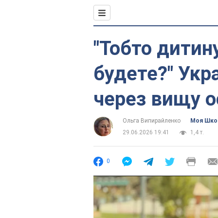
"Тобто дитин
будете?" Укр
через вищу о
Ольга Випирайленко
Моя Шко
29.06.2026 19:41
1,4 т.
0