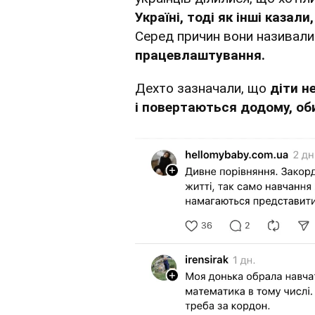
Україні, тоді як інші казал
Серед причин вони називали
працевлаштування.
Дехто зазначали, що
діти н
і повертаються додому, об