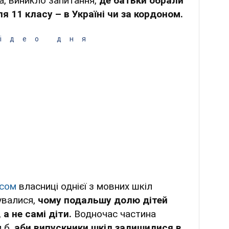
, виникло запитання,
де батьки обрали
я 11 класу – в Україні чи за кордоном.
ідео дня
сом
власниці однієї з мовних шкіл
увалися,
чому подальшу долю дітей
а не самі діти.
Водночас частина
и б,
аби випускники шкіл залишилися в