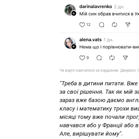
"Треба в дитини питати. Вже
за свої рішення. Так як мій з
зараз вже базою даємо англій
класу і математику трохи вищ
місяці тому вже почали прогр
навчався або у Франції або 
Але, вирішувати йому".