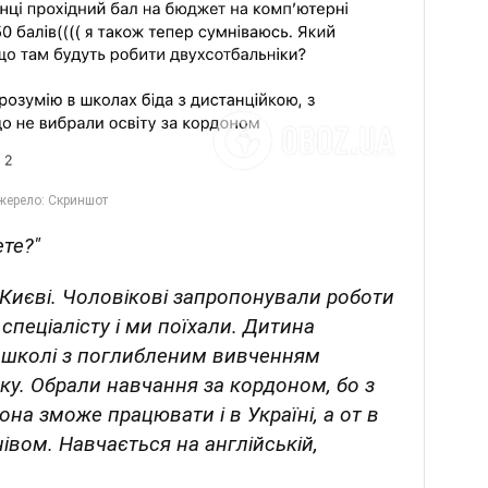
ете?"
 Києві. Чоловікові запропонували роботи
спеціалісту і ми поїхали. Дитина
й школі з поглибленим вивченням
ьку. Обрали навчання за кордоном, бо з
а зможе працювати і в Україні, а от в
івом. Навчається на англійській,