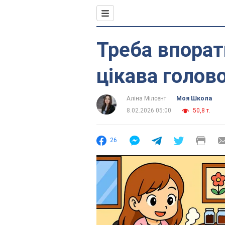
Треба впорат
цікава голов
Аліна Мілсент
Моя Школа
8.02.2026 05:00
50,8 т.
26