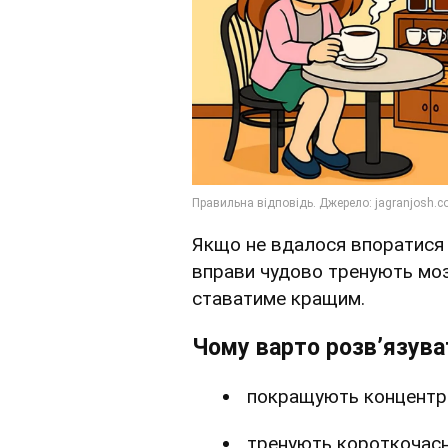
Якщо не вдалося впоратися з
вправи чудово тренують моз
ставатиме кращим.
Чому варто розв’язува
покращують концентр
тренують короткочасн