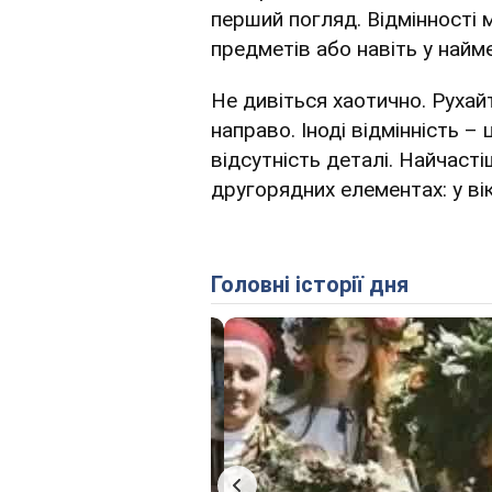
перший погляд. Відмінності
предметів або навіть у найм
Не дивіться хаотично. Рухай
направо. Іноді відмінність – 
відсутність деталі. Найчаст
другорядних елементах: у вік
Головні історії дня