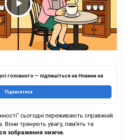
Play Video
рсі головного — підпишіться на Новини на
Підписатися
інності" сьогодні переживають справжній
. Вони тренують увагу, пам’ять та
ся зображення нижче.