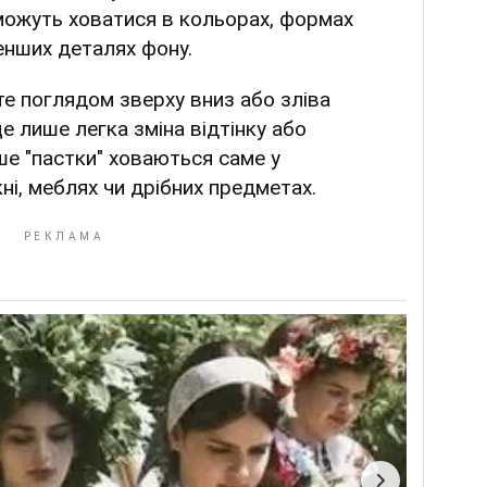
 можуть ховатися в кольорах, формах
енших деталях фону.
те поглядом зверху вниз або зліва
це лише легка зміна відтінку або
іше "пастки" ховаються саме у
ні, меблях чи дрібних предметах.