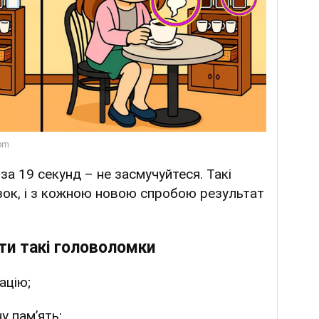
а 19 секунд – не засмучуйтеся. Такі
ок, і з кожною новою спробою результат
ти такі головоломки
ацію;
у пам’ять;