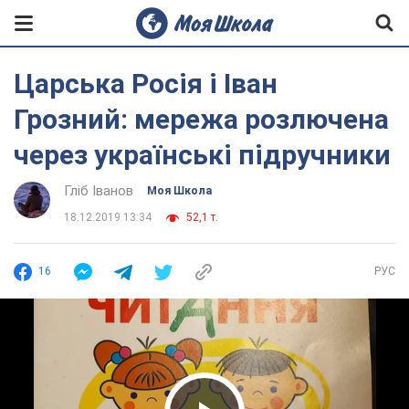
Царська Росія і Іван
Грозний: мережа розлючена
через українські підручники
Гліб Іванов
Моя Школа
18.12.2019 13:34
52,1 т.
16
РУС