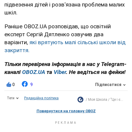
підвезення дітей і розв'язана проблема малих
шкіл.
Раніше OBOZ.UA розповідав, що освітній
експерт Сергій Дятленко озвучив два
варіанти,
які врятують малі сільські школи від
закриття.
Тільки перевірена інформація в нас у Telegram-
каналі
OBOZ.UA
та
Viber
. Не ведіться на фейки!
0
9
Підписатися
Теги
Редакційна політика
Моя Школа
"Це і є...
Повернутися на головну OBOZ