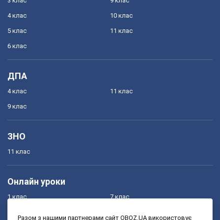
3 клас
9 клас
4 клас
10 клас
5 клас
11 клас
6 клас
ДПА
4 клас
11 клас
9 клас
ЗНО
11 клас
Онлайн уроки
1 клас
7 клас
2 клас
8 клас
Разом з нашими партнерами сайт OBOZ.UA використовує