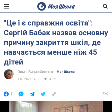
"Це і є справжня освіта":
Сергій Бабак назвав основну
причину закриття шкіл, де
навчається менше ніж 45
дітей
Ольга Випирайленко
Моя Школа
1.09.2025 14:11
4,8 т.
9
РУС