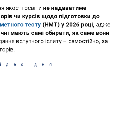
я якості освіти
не надаватиме
орів чи курсів щодо підготовки до
метного тесту
(НМТ) у 2026 році,
адже
учні мають самі обирати, як саме вони
ання вступного іспиту – самостійно, за
торів.
ідео дня