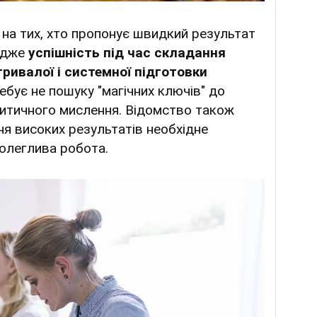
на тих, хто пропонує швидкий результат
 адже
успішність під час складання
ривалої і системної підготовки
бує не пошуку "магічних ключів" до
ритичного мислення. Відомство також
ня високих результатів необхідне
полеглива робота.