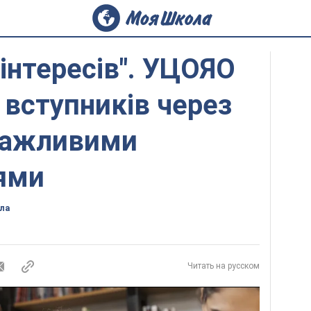
 інтересів". УЦОЯО
 вступників через
важливими
ями
ла
Читать на русском