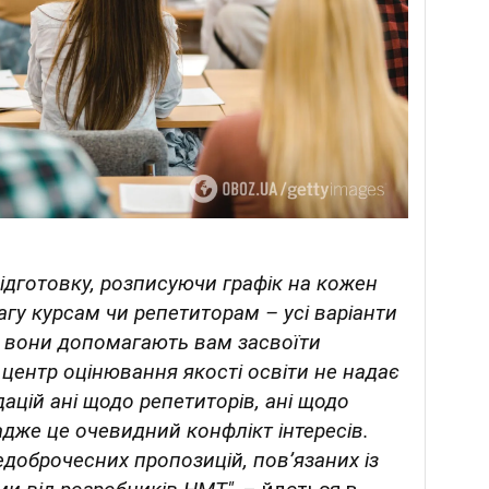
ідготовку, розписуючи графік на кожен
агу курсам чи репетиторам – усі варіанти
 вони допомагають вам засвоїти
 центр оцінювання якості освіти не надає
ацій ані щодо репетиторів, ані щодо
адже це очевидний конфлікт інтересів.
едоброчесних пропозицій, пов’язаних із