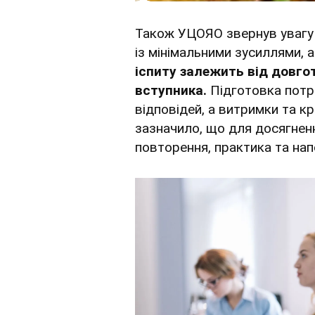
Також УЦОЯО звернув увагу 
із мінімальними зусиллями,
іспиту залежить від довгот
вступника.
Підготовка потре
відповідей, а витримки та к
зазначило, що для досягнен
повторення, практика та на