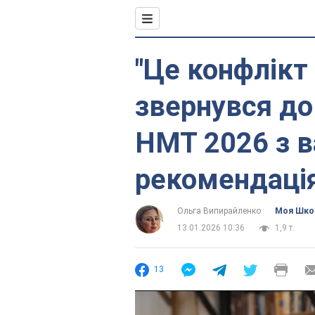
"Це конфлікт
звернувся до
НМТ 2026 з 
рекомендаці
Ольга Випирайленко
Моя Шко
13.01.2026 10:36
1,9 т.
13