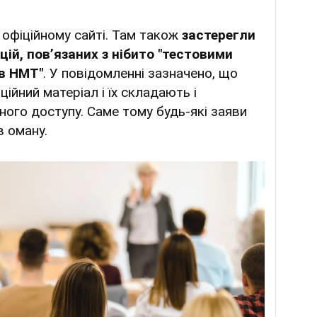
 офіційному сайті. Там також
застерегли
ій, повʼязаних з нібито "тестовими
в НМТ"
. У повідомленні зазначено, що
ійний матеріал і їх складають і
ого доступу. Саме тому будь-які заяви
в оману.