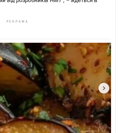
ми від розробників НМТ",
– йдеться в