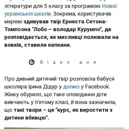
літератури для 5 класу за програмою
Нової
української школи
. Зокрема, користувачів
мережі
здивував твір Ернеста Сетона-
Томпсона "Лобо – володар Курумпо", де
розповідається, як мисливці полювали на
вовків, ставили капкани.
Відео дня
Про дивний дитячий твір розповіла бабуся
школяра Ірина Дідур у
дописі
у Facebook.
Жінку обурило, що таке оповідання діти
вивчають у пʼятому класі, й вона зазначила,
що
такі твори – це "курс, як виростити з
дитини вбивцю".