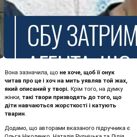
Вона зазначила, що
не хоче, щоб її онук
читав про це і хоч на мить уявляв той жах,
який описаний у творі.
Крім того, на думку
жінки,
такі твори призводять до того, що
діти навчаються жорсткості і катують
тварин
.
Додамо, що авторами вказаного підручника є
Ольга Ніколенко, Наталія Рудніцька та Лідія