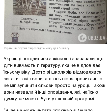
Українці погодилися з жінкою і зазначали, що
діти вивчають літературу, яка не відповідає
їхньому віку. Дехто зі школярів відмовлявся
читати такі твори, а хтось після прочитаного
не міг зупинити сльози просто на уроці. Також
вони назвали й інші оповідання, які, на їхню
думку, не мають бути у шкільній програмі.
"Я ще не можу читати спокійно Є.Гуцало