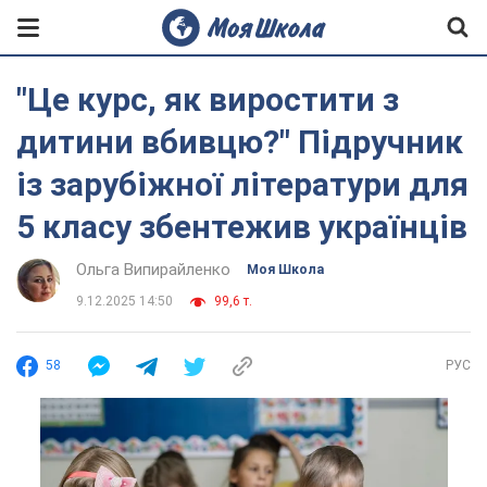
"Це курс, як виростити з
дитини вбивцю?" Підручник
із зарубіжної літератури для
5 класу збентежив українців
Ольга Випирайленко
Моя Школа
9.12.2025 14:50
99,6 т.
58
РУС