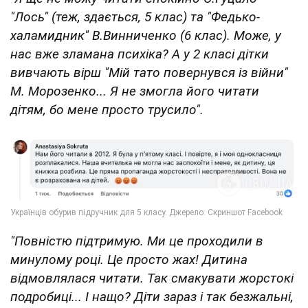
"Лось" (теж, здається, 5 клас) та "Федько-
халамидник" В.Винниченко (6 клас). Може, у
нас вже зламана психіка? А у 2 класі дітки
вивчають вірш "Мій тато повернувся із війни"
М. Морозенко... Я не змогла його читати
дітям, бо мене просто трусило".
"Повністю підтримую. Ми це проходили в
минулому році. Це просто жах! Дитина
відмовлялася читати. Так смакувати жорстокі
подробиці... І нащо? Діти зараз і так безжальні,