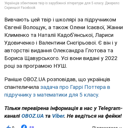
Вивчають цей твір і школярі за підручником
Євгенії Волощук, а також Олени Ісаєвої, Жанни
Клименко та Наталії Кадобʼянської, Лариси
Удовиченко і Валентини Снєгірьової. Є він і у
авторстві видання Олександра Глотова та
Бориса Щавурського. Усі вони видані у 2022
році за програмою НУШ.
Раніше OBOZ.UA розповідав, що українців
спантеличила
задача про Гаррі Поттера в
підручнику з математики для 5 класу.
Тільки перевірена інформація в нас у Telegram-
каналі
OBOZ.UA
та
Viber
. Не ведіться на фейки!
0
58