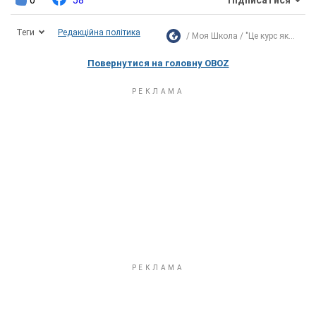
Підписатися
Теги
Редакційна політика
Моя Школа
"Це курс як...
Повернутися на головну OBOZ