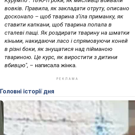
Курумпо". 1890-ті роки, як мисливці вбивали
вовків. Правила, як закладати отруту, описано
досконало – щоб тварина зʼїла приманку, як
ставити капкани, щоб тварина попала в
сталеві пащі. Як роздирати тварину на шматки
кіньми, накидаючи ласо і спрямовуючи коней
в різні боки, як знущатися над пійманою
твариною. Це курс, як виростити з дитини
вбивцю",
– написала жінка.
Головні історії дня