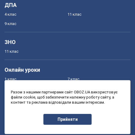
ДПА
4 клас
11 клас
9 клас
ЗНО
11 клас
Онлайн уроки
1 клас
7 клас
2 клас
8 клас
Разом з нашими партнерами сайт OBOZ.UA використовує
файли cookie, щоб забезпечити належну роботу сайту, а
3 клас
9 клас
контент та реклама відповідали вашим інтересам.
4 клас
10 клас
5 клас
11 клас
Прийняти
6 клас