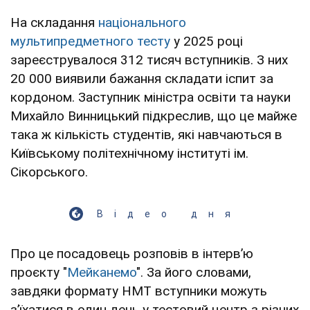
На складання
національного
мультипредметного тесту
у 2025 році
зареєструвалося 312 тисяч вступників. З них
20 000 виявили бажання складати іспит за
кордоном. Заступник міністра освіти та науки
Михайло Винницький підкреслив, що це майже
така ж кількість студентів, які навчаються в
Київському політехнічному інституті ім.
Сікорського.
Відео дня
Про це посадовець розповів в інтервʼю
проєкту "
Мейканемо
". За його словами,
завдяки формату НМТ вступники можуть
зʼїхатися в один день у тестовий центр з різних