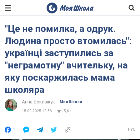
"Це не помилка, а одрук.
Людина просто втомилась":
українці заступились за
"неграмотну" вчительку, на
яку поскаржилась мама
школяра
Анна Боклажук
Моя Школа
15.09.2025 13:58
5,6 т.
1
РУС