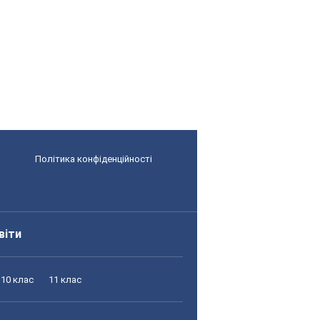
Політика конфіденційності
віти
10 клас
11 клас