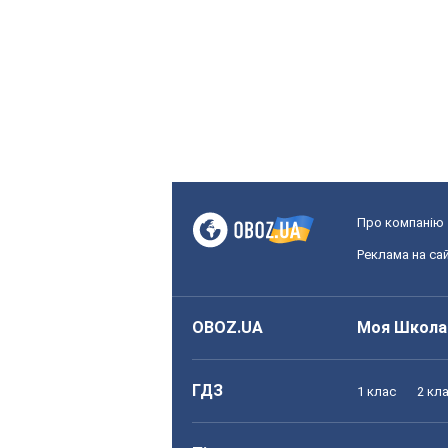
Про компанію
Реклама на сай
OBOZ.UA
Моя Школа
ГДЗ
1 клас
2 кл