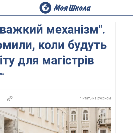
 важкий механізм".
мили, коли будуть
іту для магістрів
ла
Читать на русском