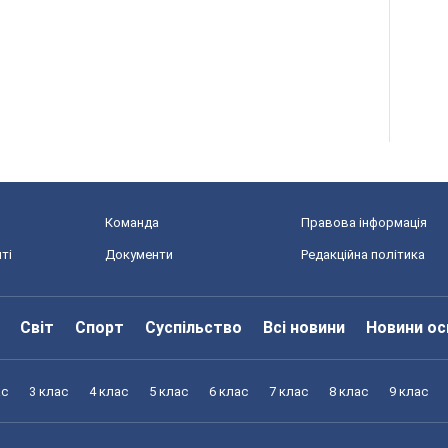
Команда
Правова інформація
ті
Документи
Редакційна політика
Світ
Спорт
Суспільство
Всі новини
Новини ос
ас
3 клас
4 клас
5 клас
6 клас
7 клас
8 клас
9 клас