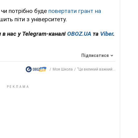
 чи потрібно буде
повертати грант на
ить піти з університету.
 в нас у Telegram-каналі
OBOZ.UA
та
Viber
.
Підписатися
Моя Школа
"Це великий важкий...