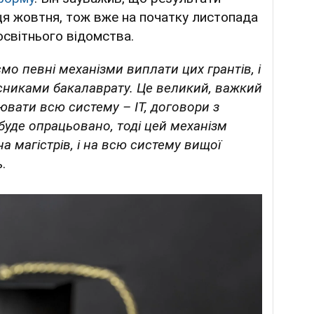
ця жовтня, тож вже на початку листопада
 освітнього відомства.
мо певні механізми виплати цих грантів, і
рсниками бакалаврату. Це великий, важкий
ювати всю систему – IT, договори з
буде опрацьовано, тоді цей механізм
а магістрів, і на всю систему вищої
ь.