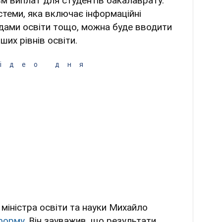
м виплат для студентів бакалаврату.
стеми, яка включає інформаційні
адами освіти тощо, можна буде вводити
ших рівнів освіти.
ідео дня
міністра освіти та науки Михайло
форму
. Він зауважив, що результати