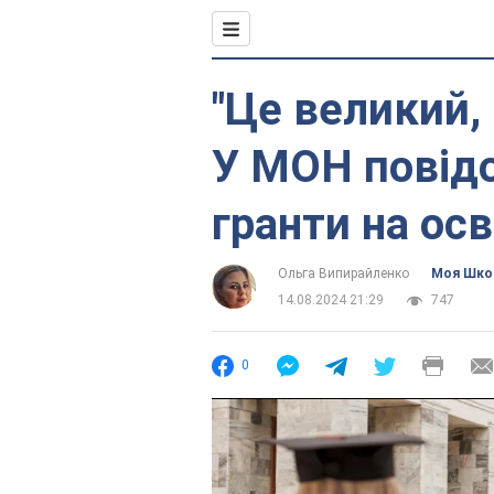
"Це великий,
У МОН повідо
гранти на осв
Ольга Випирайленко
Моя Шко
14.08.2024 21:29
747
0