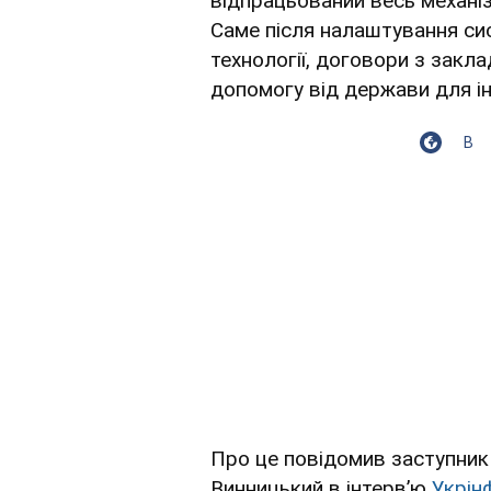
відпрацьований весь механіз
Саме після налаштування си
технології, договори з закл
допомогу від держави для ін
В
Про це повідомив заступник 
Винницький в інтервʼю
Укрін