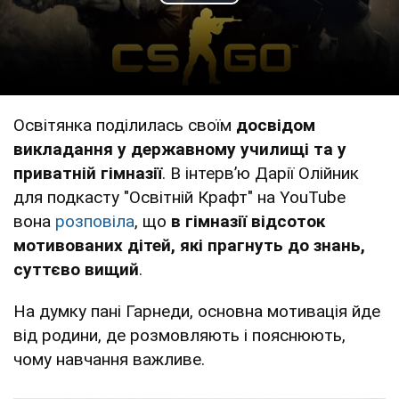
Play Video
Освітянка поділилась своїм
досвідом
викладання у державному училищі та у
приватній гімназії
. В інтерв’ю Дарії Олійник
для подкасту "Освітній Крафт" на YouTube
вона
розповіла
, що
в гімназії відсоток
мотивованих дітей, які прагнуть до знань,
суттєво вищий
.
На думку пані Гарнеди, основна мотивація йде
від родини, де розмовляють і пояснюють,
чому навчання важливе.