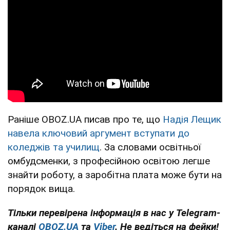
Раніше OBOZ.UA писав про те, що
Надія Лещик
навела ключовий аргумент вступати до
коледжів та училищ
. За словами освітньої
омбудсменки, з професійною освітою легше
знайти роботу, а заробітна плата може бути на
порядок вища.
Тільки перевірена інформація в нас у Telegram-
каналі
OBOZ.UA
та
Viber
. Не ведіться на фейки!