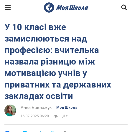
У 10 класі вже
замислюються над
професією: вчителька
назвала різницю між
мотивацією учнів у
приватних та державних
закладах освіти
Анна Боклажук
Моя Школа
16.07.2025 06:20
1,3 т.