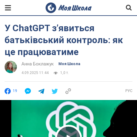
У ChatGPT з’явиться
батьківський контроль: як
це працюватиме
Анна Боклажук
Моя Школа
4.09.2025 11:44
1,0 т.
19
РУС