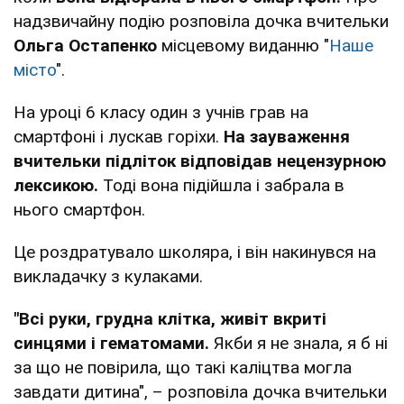
надзвичайну подію розповіла дочка вчительки
Ольга Остапенко
місцевому виданню "
Наше
місто
".
На уроці 6 класу один з учнів грав на
смартфоні і лускав горіхи.
На зауваження
вчительки підліток відповідав нецензурною
лексикою.
Тоді вона підійшла і забрала в
нього смартфон.
Це роздратувало школяра, і він накинувся на
викладачку з кулаками.
"Всі руки, грудна клітка, живіт вкриті
синцями і гематомами.
Якби я не знала, я б ні
за що не повірила, що такі каліцтва могла
завдати дитина", – розповіла дочка вчительки