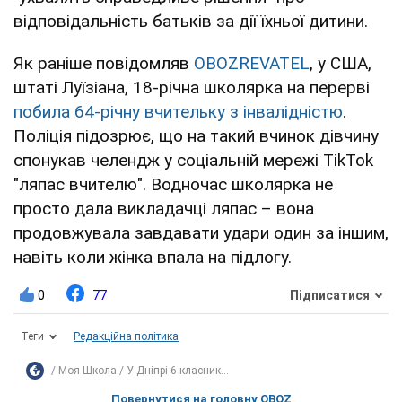
відповідальність батьків за дії їхньої дитини.
Як раніше повідомляв
OBOZREVATEL
, у США,
штаті Луїзіана, 18-річна школярка на перерві
побила 64-річну вчительку з інвалідністю
.
Поліція підозрює, що на такий вчинок дівчину
спонукав челендж у соціальній мережі TikTok
"ляпас вчителю". Водночас школярка не
просто дала викладачці ляпас – вона
продовжувала завдавати удари один за іншим,
навіть коли жінка впала на підлогу.
0
77
Підписатися
Теги
Редакційна політика
Моя Школа
У Дніпрі 6-класник...
Повернутися на головну OBOZ