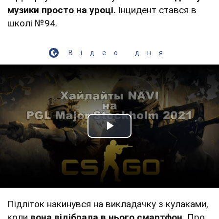
музики просто на уроці.
Інцидент стався в
школі №94.
Відео дня
Play Video
Підліток накинувся на викладачку з кулаками,
коли
вона відібрала в нього смартфон.
Про