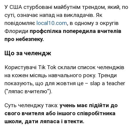
У США стурбовані майбутнім трендом, який, по
суті, означає напад на викладачів. Як
повідомляє
local10.com
, в одному з округів
Флориди
профспілка попередила вчителів
про небезпеку.
Що за челендж
Користувачі Tik Tok склали список челенджів
на кожен місяць навчального року. Тренди
показують, що для жовтня це – slap a teacher
("ляпас вчителю").
Суть челенджу така:
учень має підійти до
свого вчителя або іншого співробітника
школи, дати ляпаса і втекти.