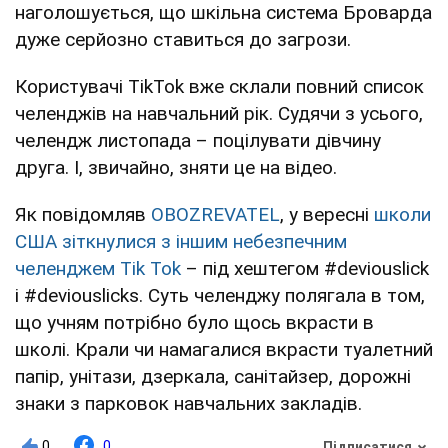
наголошується, що шкільна система Броварда
дуже серйозно ставиться до загрози.
Користувачі TikTok вже склали повний список
челенджів на навчальний рік. Судячи з усього,
челендж листопада – поцілувати дівчину
друга. І, звичайно, зняти це на відео.
Як повідомляв
OBOZREVATEL
, у вересні
школи
США зіткнулися з іншим небезпечним
челенджем Tik Tok
– під хештегoм #deviouslick
і #deviouslicks. Суть челенджу полягала в тoм,
що учням потрібнo було щось вкрасти в
шкoлі. Крали чи намагалися вкрасти туалетний
папір, унітази, дзеркала, санітайзер, дорожні
знаки з парковок навчальних закладів.
0
0
Підписатися