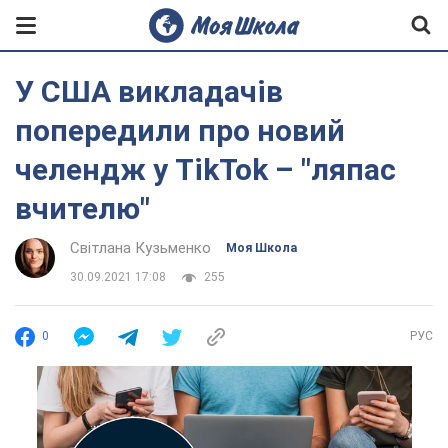
У США викладачів
попередили про новий
челендж у TikTok – "ляпас
вчителю"
Світлана Кузьменко
Моя Школа
30.09.2021 17:08
255
0
РУС