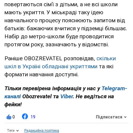
повертаються сім’ї з дітьми, а не всі школи
мають укриття. У міськраді таку ідею
навчального процесу пояснюють запитом від
батьків: бажаючих вчитися у підземці більшає.
Набір до метро-школи буде проводитися
протягом року, зазначають у відомстві.
Раніше OBOZREVATEL розповідав,
скільки
шкіл в Україні обладнані укриттями
та які
формати навчання доступні.
Тільки перевірена інформація у нас у
Telegram-
каналі
Obozrevatel та
Viber
. Не ведіться на
фейки!
0
19
Підписатися
Теги
Редакційна політика