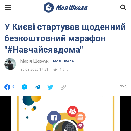
У Києві стартував щоденний
безкоштовний марафон
"#Навчайсявдома"
Марія Шевчук
Моя Школа
30.03.2020 14:21
1,9 т.
0
РУС