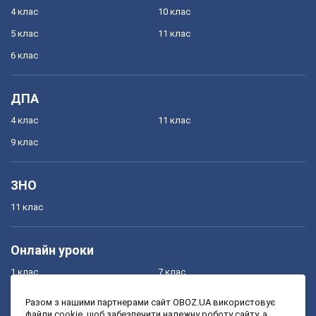
4 клас
10 клас
5 клас
11 клас
6 клас
ДПА
4 клас
11 клас
9 клас
ЗНО
11 клас
Онлайн уроки
1 клас
7 клас
2 клас
8 клас
Разом з нашими партнерами сайт OBOZ.UA використовує
файли cookie, щоб забезпечити належну роботу сайту, а
3 клас
9 клас