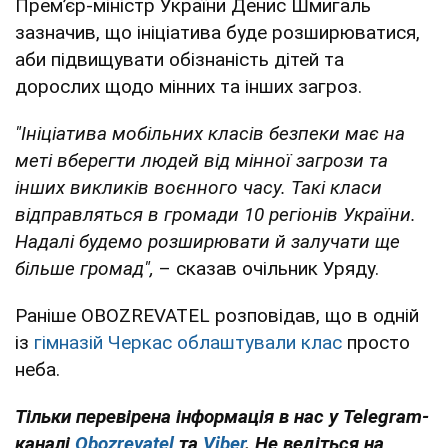
Премʼєр-міністр України Денис Шмигаль
зазначив, що ініціатива буде розширюватися,
аби підвищувати обізнаність дітей та
дорослих щодо мінних та інших загроз.
"Ініціатива мобільних класів безпеки має на
меті вберегти людей від мінної загрози та
інших викликів воєнного часу. Такі класи
відправляться в громади 10 регіонів України.
Надалі будемо розширювати й залучати ще
більше громад",
– сказав очільник Уряду.
Раніше OBOZREVATEL розповідав, що в одній
із
гімназій Черкас облаштували клас
просто
неба.
Тільки перевірена інформація в нас у Telegram-
каналі
Obozrevatel
та
Viber
. Не ведіться на