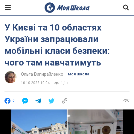
У Києві та 10 областях
України запрацювали
мобільні класи безпеки:
чого там навчатимуть
Ольга Випирайленко
Моя Школа
10.10.2023 10:04
1,1 т.
0
РУС