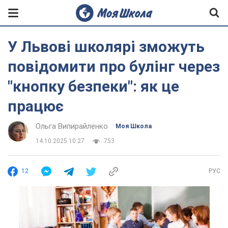
У Львові школярі зможуть
повідомити про булінг через
"кнопку безпеки": як це
працює
Ольга Випирайленко
Моя Школа
14.10.2025 10:27
753
12
РУС