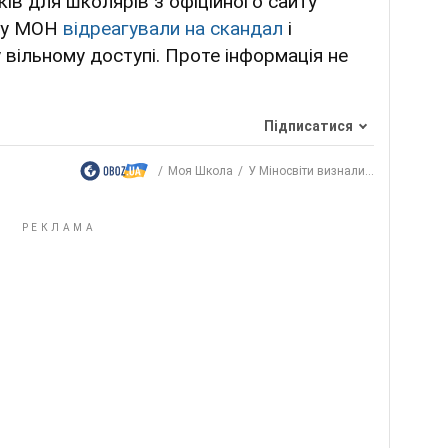
ків для школярів з офіційного сайту
м у МОН
відреагували на скандал
і
у вільному доступі. Проте інформація не
Підписатися
Моя Школа
У Міносвіти визнали...