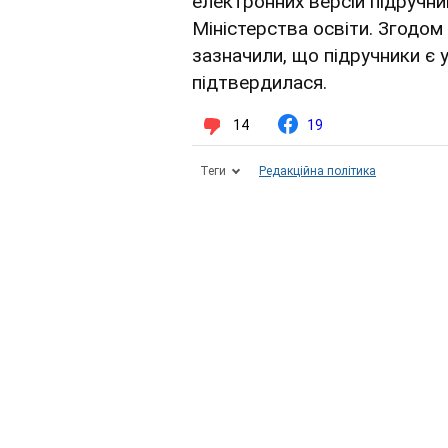
електронних версій підручни
Міністерства освіти. Згодо
зазначили, що підручники є 
підтвердилася.
14
19
Теги
Редакційна політика