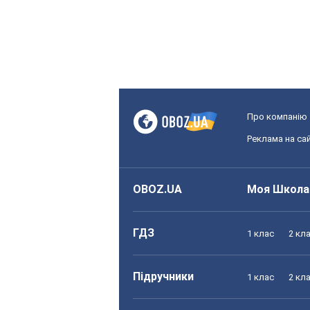
Про компанію
Реклама на сай
OBOZ.UA
Моя Школа
ГДЗ
1 клас
2 кл
Підручники
1 клас
2 кл