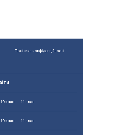
Політика конфіденційності
віти
10 клас
11 клас
10 клас
11 клас