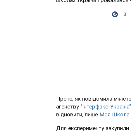
школах України провалився че
В
Проте, як повідомила мініст
агенству
"Інтерфакс-Україна"
відновити, пише
Моя Школа
Для експерименту закупили п