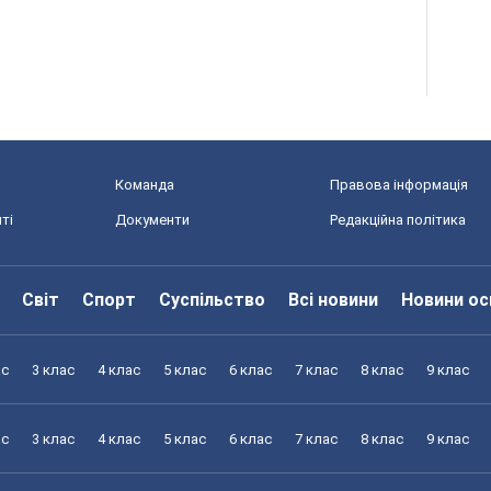
Команда
Правова інформація
ті
Документи
Редакційна політика
Світ
Спорт
Суспільство
Всі новини
Новини ос
ас
3 клас
4 клас
5 клас
6 клас
7 клас
8 клас
9 клас
ас
3 клас
4 клас
5 клас
6 клас
7 клас
8 клас
9 клас