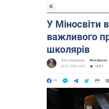
У Міносвіти 
важливого п
школярів
Ольга Веркалець
Моя Школа
20.01.2020 14:38
16,5 т.
19