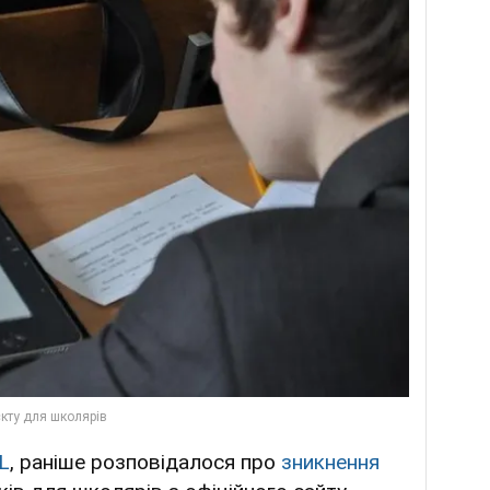
L
, раніше розповідалося про
зникнення