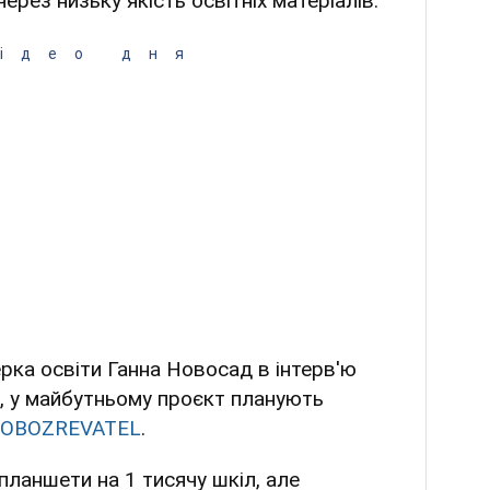
рез низьку якість освітніх матеріалів.
ідео дня
ерка освіти Ганна Новосад в інтерв'ю
, у майбутньому проєкт планують
 OBOZREVATEL
.
ланшети на 1 тисячу шкіл, але