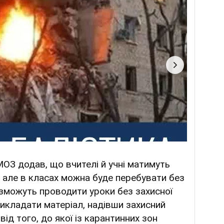
ОЗ додав, що вчителі й учні матимуть
 але в класах можна буде перебувати без
 зможуть проводити уроки без захисної
икладати матеріал, надівши захисний
ід того, до якої із карантинних зон