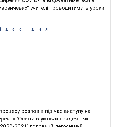
поширення COVID-19 відбуватиметься в
омаранчевих" учителі проводитимуть уроки
ідео дня
процесу розповів під час виступу на
енції "Освіта в умовах пандемії: як
к 2020-2021" головний державний