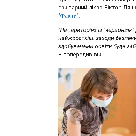
санітарний лікар Віктор Ляш
"Факти"
.
"На територіях із "червоним
найжорсткіші заходи безпеки
здобувачами освіти буде заб
– попередив він.