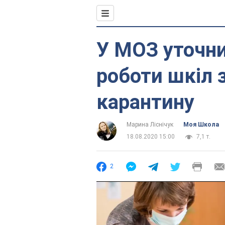
У МОЗ уточн
роботи шкіл 
карантину
Марина Ліснічук
Моя Школа
18.08.2020 15:00
7,1 т.
2