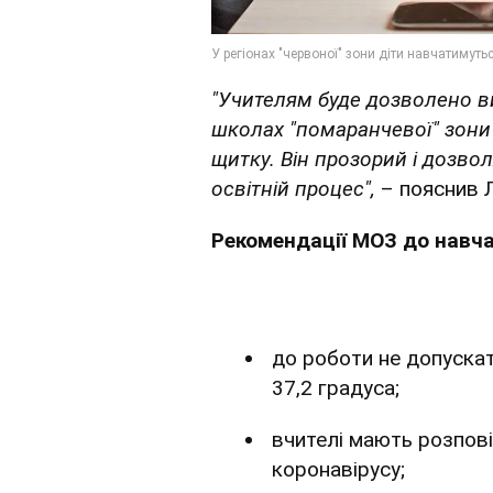
"Учителям буде дозволено ви
школах "помаранчевої" зон
щитку. Він прозорий і дозво
освітній процес",
– пояснив 
Рекомендації МОЗ до навчан
до роботи не допускат
37,2 градуса;
вчителі мають розпов
коронавірусу;