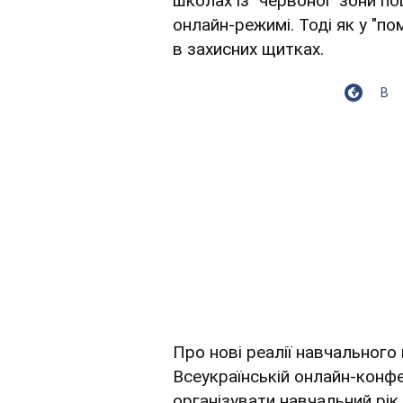
школах із "червоної" зони 
онлайн-режимі. Тоді як у "п
в захисних щитках.
В
Про нові реалії навчального 
Всеукраїнській онлайн-конфер
організувати навчальний рі