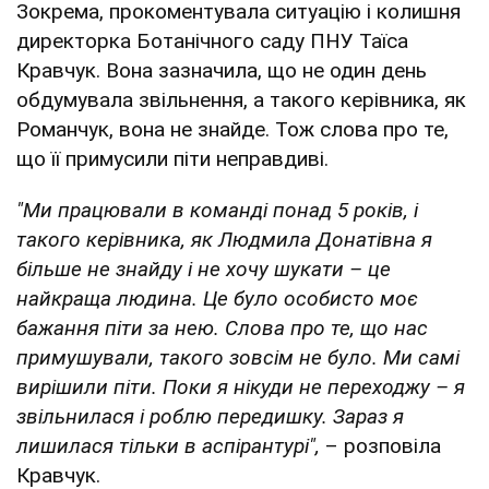
Зокрема, прокоментувала ситуацію і колишня
директорка Ботанічного саду ПНУ Таїса
Кравчук. Вона зазначила, що не один день
обдумувала звільнення, а такого керівника, як
Романчук, вона не знайде. Тож слова про те,
що її примусили піти неправдиві.
"Ми працювали в команді понад 5 років, і
такого керівника, як Людмила Донатівна я
більше не знайду і не хочу шукати – це
найкраща людина. Це було особисто моє
бажання піти за нею. Слова про те, що нас
примушували, такого зовсім не було. Ми самі
вирішили піти. Поки я нікуди не переходжу – я
звільнилася і роблю передишку. Зараз я
лишилася тільки в аспірантурі",
– розповіла
Кравчук.