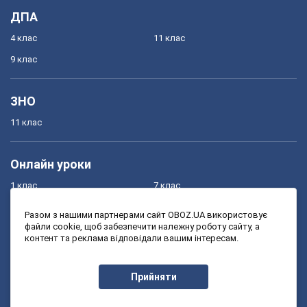
ДПА
4 клас
11 клас
9 клас
ЗНО
11 клас
Онлайн уроки
1 клас
7 клас
2 клас
8 клас
Разом з нашими партнерами сайт OBOZ.UA використовує
файли cookie, щоб забезпечити належну роботу сайту, а
3 клас
9 клас
контент та реклама відповідали вашим інтересам.
4 клас
10 клас
5 клас
11 клас
Прийняти
6 клас