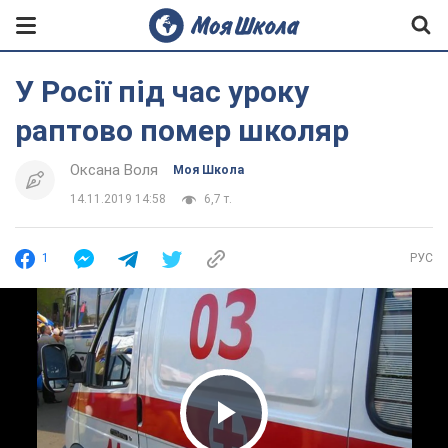
У Росії під час уроку
раптово помер школяр
Оксана Воля
Моя Школа
14.11.2019 14:58
6,7 т.
1
РУС