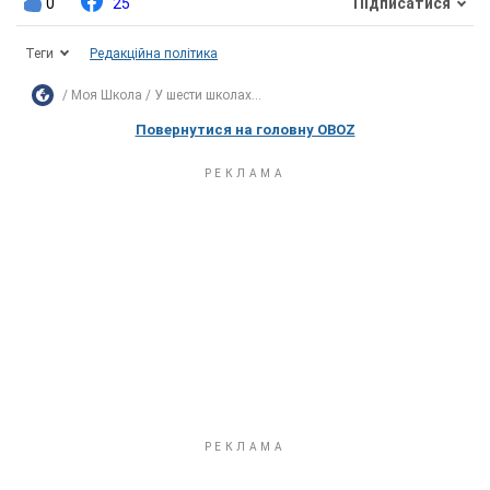
0
25
Підписатися
Теги
Редакційна політика
Моя Школа
У шести школах...
Повернутися на головну OBOZ