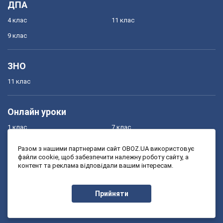
ДПА
4 клас
11 клас
9 клас
ЗНО
11 клас
Онлайн уроки
1 клас
7 клас
2 клас
8 клас
Разом з нашими партнерами сайт OBOZ.UA використовує
файли cookie, щоб забезпечити належну роботу сайту, а
3 клас
9 клас
контент та реклама відповідали вашим інтересам.
4 клас
10 клас
5 клас
11 клас
Прийняти
6 клас