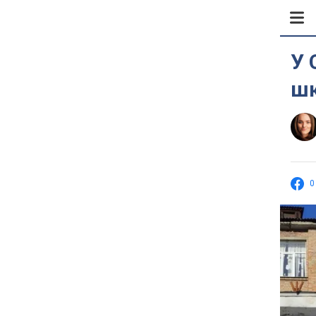
У 
шк
0