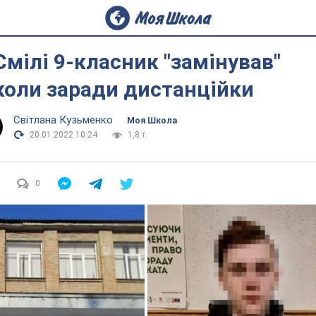
Смілі 9-класник "замінував"
оли заради дистанційки
Світлана Кузьменко
Моя Школа
20.01.2022 10:24
1,8 т.
0