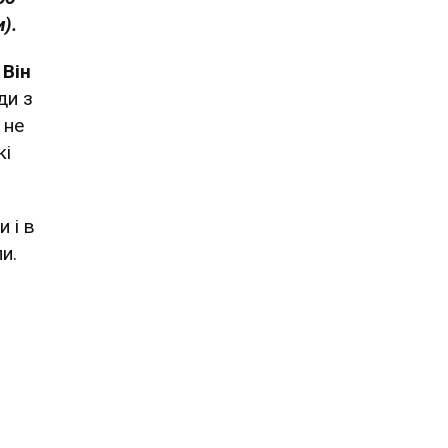
).
.
Він
ди з
 не
кі
 і в
и.