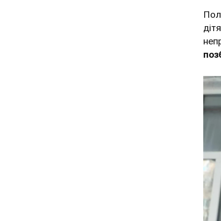
Пол
дітя
неп
поз