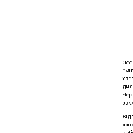
Осо
смі
хло
дис
Чер
зак
Від
шко
роб