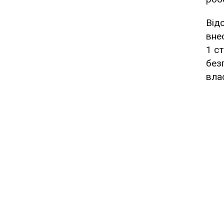
Від
вне
1 с
без
вла