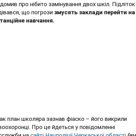
ідомив про нібито замінування двох шкіл. Підліток
дівався, що погрози
змусять заклади перейти на
танційне навчання.
ак план школяра зазнав фіаско – його викрили
воохоронці. Про це йдеться у повідомленні
сслужби на
сайті Нацполіції Черкаської області
(щ