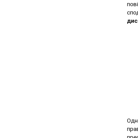
пов
спо
дис
Одн
пра
пре