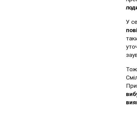
поди
У с
пов
так
уто
зау
Тож
Сміл
При
виб
вия