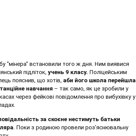
бу "мінера" встановили того ж дня. Ним виявися
лянський підліток,
учень 9 класу.
Поліцейським
пець пояснив, що хотів,
аби його школа перейшла
танційне навчання
– так само, як це зробили у
касах через фейкові повідомлення про вибухівку у
ладах.
повідальність за скоєне нестимуть батьки
ляра
. Поки з родиною провели роз'яснювальну
оту.