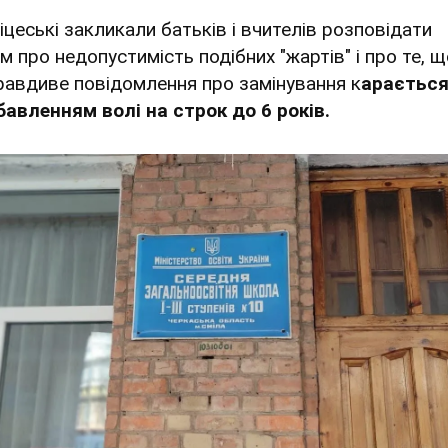
іцеські закликали батьків і вчителів розповідати
м про недопустимість подібних "жартів" і про те, 
равдиве повідомлення про замінування к
араєтьс
бавленням волі на строк до 6 років.