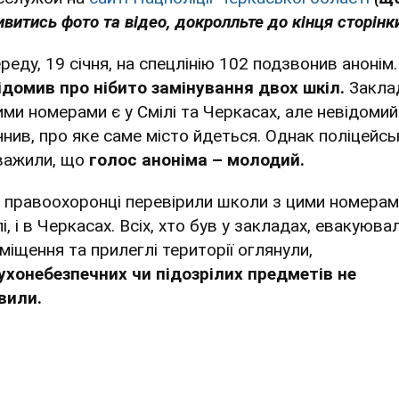
витись фото та відео, докролльте до кінця сторінки
ереду, 19 січня, на спецлінію 102 подзвонив анонім
ідомив про нібито замінування двох шкіл.
Закла
ими номерами є у Смілі та Черкасах, але невідомий
чнив, про яке саме місто йдеться. Однак поліцейсь
важили, що
голос аноніма – молодий.
 правоохоронці перевірили школи з цими номерами
і, і в Черкасах. Всіх, хто був у закладах, евакуювал
міщення та прилеглі території оглянули,
ухонебезпечних чи підозрілих предметів не
вили.