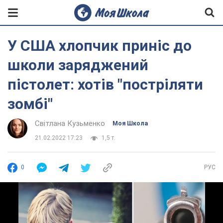
У США хлопчик приніс до
школи заряджений
пістолет: хотів "постріляти
зомбі"
Світлана Кузьменко
Моя Школа
21.02.2022 17:23
1,5 т.
0
РУС