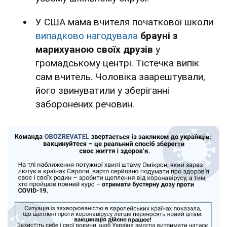
У США мама вчителя початкової школи
випадково нагодувала
брауні з
марихуаною своїх друзів
у
громадському центрі. Тістечка випік
сам вчитель. Чоловіка заарештували,
його звинуватили у зберіганні
заборонених речовин.