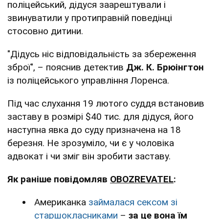
поліцейський, дідуся заарештували і
звинуватили у протиправній поведінці
стосовно дитини.
"Дідусь ніс відповідальність за збереження
зброї", – пояснив детектив
Дж. К. Брюінгтон
із поліцейського управління Лоренса.
Під час слухання 19 лютого суддя встановив
заставу в розмірі $40 тис. для дідуся, його
наступна явка до суду призначена на 18
березня. Не зрозуміло, чи є у чоловіка
адвокат і чи зміг він зробити заставу.
Як раніше повідомляв
OBOZREVATEL
:
Американка
займалася сексом зі
старшокласниками
–
за це вона їм