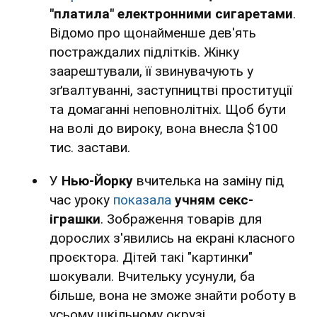
"платила" електронними сигаретами
.
Відомо про щонайменше дев'ять
постраждалих підлітків. Жінку
заарештували, її звинувачують у
зґвалтуванні, заступництві проституції
та домаганні неповнолітніх. Щоб бути
на волі до вироку, вона внесла $100
тис. застави.
У
Нью-Йорку
вчителька на заміну під
час уроку
показала
учням секс-
іграшки
. Зображення товарів для
дорослих з'явились на екрані класного
проєктора. Дітей такі "картинки"
шокували. Вчительку усунули, ба
більше, вона не зможе знайти роботу в
усьому шкільному окрузі.