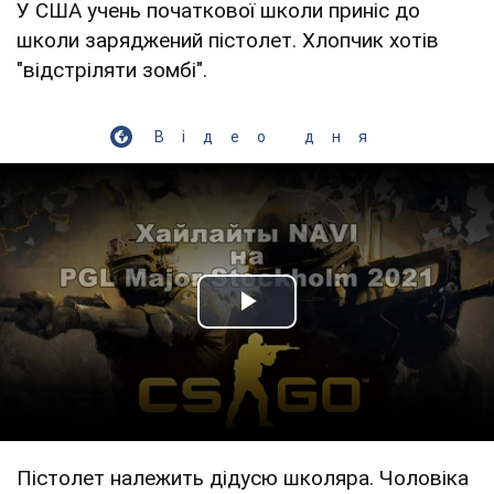
У США учень початкової школи приніс до
школи заряджений пістолет. Хлопчик хотів
"відстріляти зомбі".
Відео дня
Play Video
Пістолет належить дідусю школяра. Чоловіка