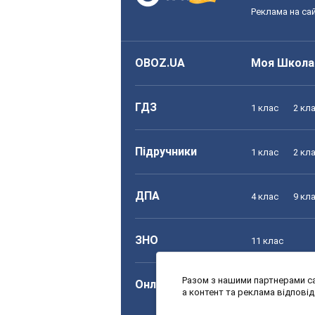
Реклама на сай
OBOZ.UA
Моя Школа
ГДЗ
1 клас
2 кл
Підручники
1 клас
2 кл
ДПА
4 клас
9 кл
ЗНО
11 клас
Разом з нашими партнерами са
Онлайн уроки
1 клас
2 кл
а контент та реклама відпові