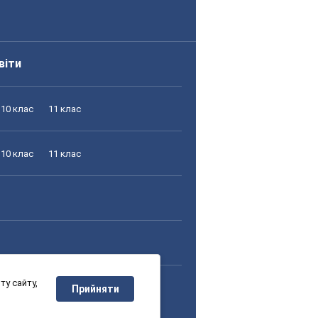
віти
10 клас
11 клас
10 клас
11 клас
у сайту,
10 клас
11 клас
Прийняти