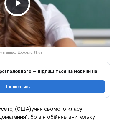
Play Video
рсі головного — підпишіться на Новини на
Підписатися
усетс, (США)учня сьомого класу
домагання", бо він обійняв вчительку