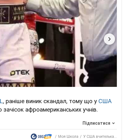
L
, раніше виник скандал, тому що у
США
о зачісок афроамериканських учнів.
Підписатися
Моя Школа
У США вчителька...