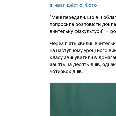
з інвалідністю. Фото
"Мені передали, що він обла
попросила розповісти доклад
вчительку фізкультури", – р
Через п'ять хвилин вчительк
на наступному уроці його в
класу звинуватили в домаган
занять на десять днів, одна
чотирьох днів.