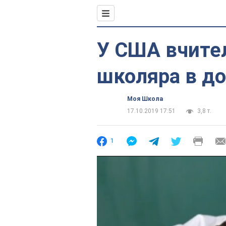
У США вчите
школяра в д
Моя Школа
17.10.2019 17:51
3,8 т.
1