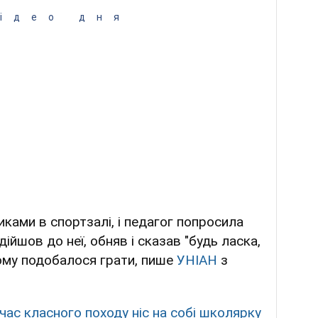
ідео дня
ками в спортзалі, і педагог попросила
підійшов до неї, обняв і сказав "будь ласка,
йому подобалося грати, пише
УНІАН
з
час класного походу ніс на собі школярку