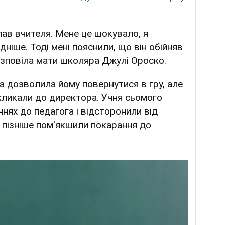
пав вчителя. Мене це шокувало, я
ніше. Тоді мені пояснили, що він обійняв
озповіла мати школяра Джулі Ороско.
а дозволила йому повернутися в гру, але
икликали до директора. Учня сьомого
нях до педагога і відсторонили від
к пізніше пом'якшили покарання до