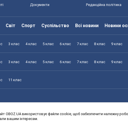
ті
Документи
Редакційна політика
Світ
Спорт
Суспільство
Всі новини
Новини ос
ас
3 клас
4 клас
5 клас
6 клас
7 клас
8 клас
9 клас
ас
3 клас
4 клас
5 клас
6 клас
7 клас
8 клас
9 клас
ас
11 клас
йт OBOZ.UA використовує файли cookie, щоб забезпечити належну робот
ас
3 клас
4 клас
5 клас
6 клас
7 клас
8 клас
9 клас
дали вашим інтересам.