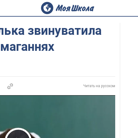
лька звинуватила
омаганнях
Читать на русском