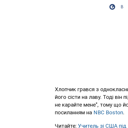
В
Хлопчик грався з однокласни
його сісти на лаву. Тоді він 
не карайте мене", тому що 
посиланням на
NBC Boston
.
Читайте:
Учитель зі США під 