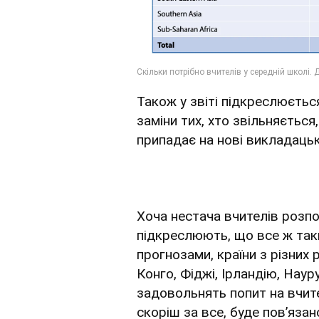
Також у звіті підкреслюється
заміни тих, хто звільняється
припадає на нові викладацьк
Хоча нестача вчителів розп
підкреслюють, що все ж таки
прогнозами, країни з різних 
Конго, Фіджі, Ірландію, Наур
задовольнять попит на вчите
скоріш за все, буде повʼязан