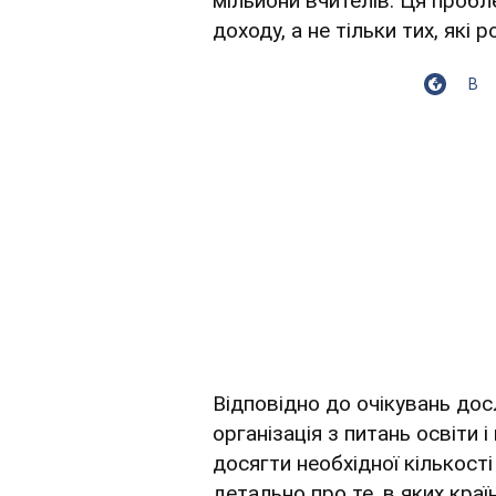
мільйони вчителів. Ця пробл
доходу, а не тільки тих, які
В
Відповідно до очікувань дос
організація з питань освіти 
досягти необхідної кількості
детально про те, в яких краї