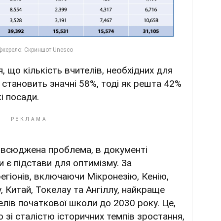
, що кількість вчителів, необхідних для
, становить значні 58%, тоді як решта 42%
і посади.
овсюджена проблема, в документі
 є підстави для оптимізму. За
регіонів, включаючи Мікронезію, Кенію,
у, Китай, Токелау та Ангіллу, найкраще
лів початкової школи до 2030 року. Це,
о зі сталістю історичних темпів зростання,