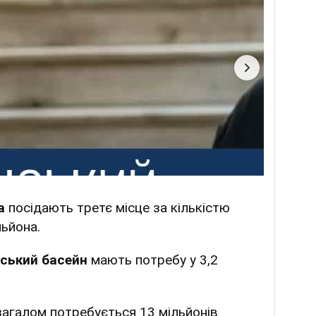
ка
посідають третє місце за кількістю
льйона.
бський басейн
мають потребу у 3,2
 загалом потребується 13 мільйонів