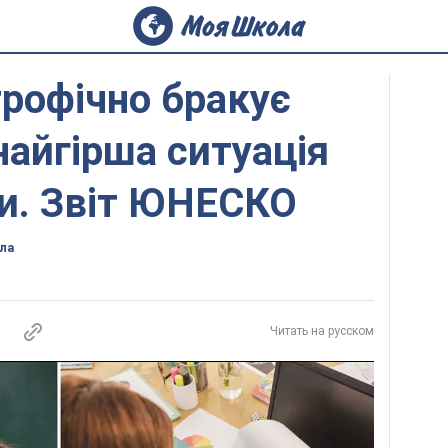
трофічно бракує
найгірша ситуація
ни. Звіт ЮНЕСКО
ла
Читать на русском