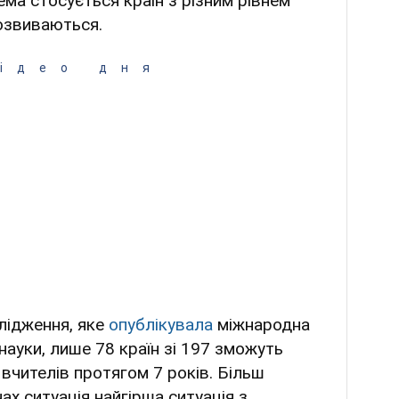
ема стосується країн з різним рівнем
 розвиваються.
ідео дня
лідження, яке
опублікувала
міжнародна
і науки, лише 78 країн зі 197 зможуть
 вчителів протягом 7 років. Більш
нах ситуація найгірша ситуація з