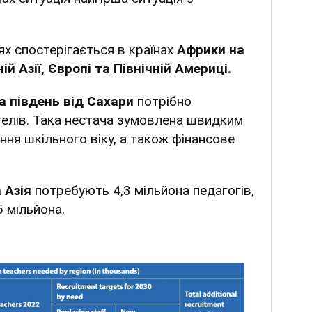
х спостерігається в країнах
Африки на
ій Азії, Європі та Північній Америці.
а південь від Сахари
потрібно
телів. Така нестача зумовлена швидким
ння шкільного віку, а також фінансове
 Азія
потребують 4,3 мільйона педагогів,
5 мільйона.