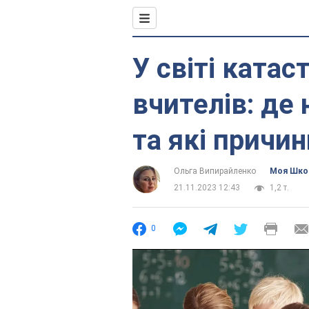
У світі катас
вчителів: де 
та які причи
Ольга Випирайленко
Моя Шко
21.11.2023 12:43
1,2 т.
0