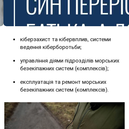
кіберзахист та кібервплив, системи
ведення кіберборотьби;
управління діями підрозділів морських
безекіпажних систем (комплексів);
експлуатація та ремонт морських
безекіпажних систем (комплексів).