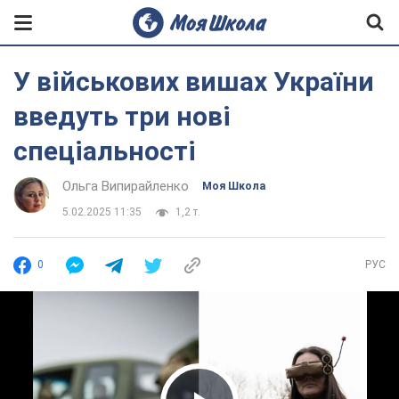
У військових вишах України
введуть три нові
спеціальності
Ольга Випирайленко
Моя Школа
5.02.2025 11:35
1,2 т.
0
РУС