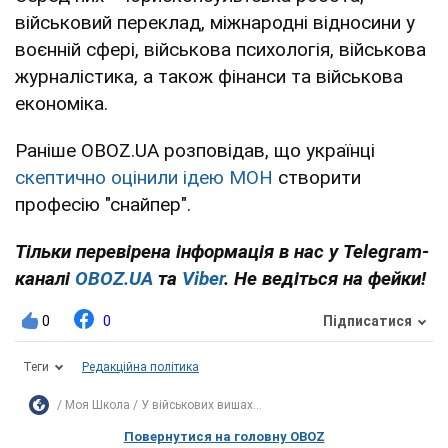
військовий переклад, міжнародні відносини у
воєнній сфері, військова психологія, військова
журналістика, а також фінанси та військова
економіка.
Раніше OBOZ.UA розповідав, що українці
скептично оцінили ідею МОН
створити
професію "снайпер".
Тільки перевірена інформація в нас у Telegram-
каналі
OBOZ.UA
та
Viber
. Не ведіться на фейки!
0
0
Підписатися
Теги
Редакційна політика
Моя Школа
У військових вишах...
Повернутися на головну OBOZ