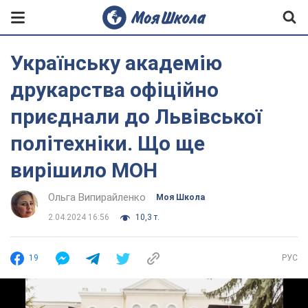
Українську академію
друкарства офіційно
приєднали до Львівської
політехніки. Що ще
вирішило МОН
Ольга Випирайленко
Моя Школа
2.04.2024 16:56
10,3 т.
19
РУС