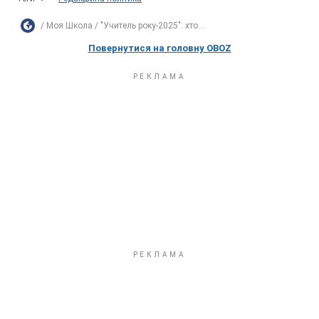
Моя Школа
"Учитель року-2025": хто...
Повернутися на головну OBOZ