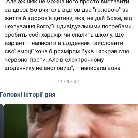
"Але аж ніяк не можна його просто виставити
за двері. Бо вчитель відповідає "головою" за
життя й здоров’я дитини, яка, не дай Боже, від
нехтування його/її індивідуальними потребами,
зробить собі харакірі чи спалить школу. Ще
варіант – написати в щоденник і висловити
свої емоції хоча б розміром букв і яскравістю
червоної пасти. Але в електронному
щоденнику не висловиш", – написала вона.
Головні історії дня