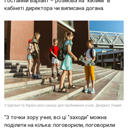
І останній варіант – розмова на "килимі" в
кабінеті директора чи виписана догана.
"З точки зору учня, всі ці "заходи" можна
поділити на кілька: поговорили, поговорили