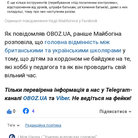
Як повідомляв OBOZ.UA, раніше Майбогіна
розповіла, що
головна відмінність між
британськими та українськими школярами
у
тому, що дітям за кордоном не байдуже на те,
які хоббі у педагога та як він проводить свій
вільний час.
Тільки перевірена інформація в нас у Telegram-
каналі
OBOZ.UA
та
Viber
. Не ведіться на фейки!
0
4
Підписатися
Теги
Редакційна політика
Моя Школа
"Учитель відповідає головою":...