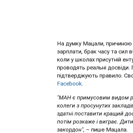
На думку Мацали, причиною т
зарплати, брак часу та сил в
коли у школах присутній енту
проводять реальні досвіди. 
підтверджують правило. Св
Facebook
.
"МАН є примусовим видом роб
колеги з просунутих закладів,
здатні поставити кращий дос
потім розкаже і виграє. Дит
закордон",
– пише Мацала.