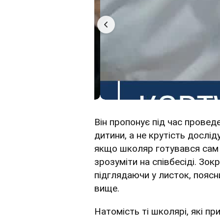
Він пропонує під час провед
дитини, а не крутість дослід
якщо школяр готувався сам 
зрозуміти на співбесіді. Зокр
підглядаючи у листок, поясн
вище.
Натомість ті школярі, які п