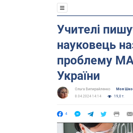
Учителі пишу
науковець на
проблему МАН
України
Ольга Випирайленко
Моя Шко
8.04.2024 14:14
19,0 т.
4