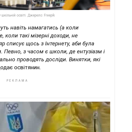
очуть навіть намагатись (а коли
, коли такі мізерні доходи, не
яр списує щось з Інтернету, аби була
 Певно, з часом є школи, де ентузіазм і
реально проводять досліди. Винятки, які
одає освітянин.