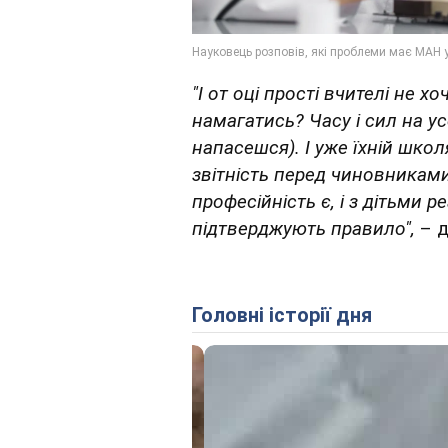
"І от оці прості вчителі не х
намагатись? Часу і сил на усе
напасешся). І уже їхній школ
звітність перед чиновниками.
професійність є, і з дітьми 
підтверджують правило",
– д
Головні історії дня