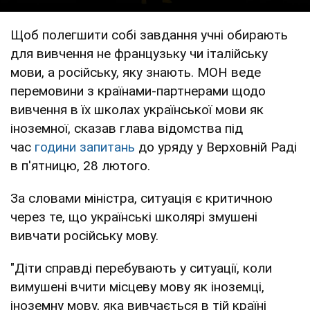
Щоб полегшити собі завдання учні обирають
для вивчення не французьку чи італійську
мови, а російську, яку знають. МОН веде
перемовини з країнами-партнерами щодо
вивчення в їх школах української мови як
іноземної, сказав глава відомства під
час
години запитань
до уряду у Верховній Раді
в п'ятницю, 28 лютого.
За словами міністра, ситуація є критичною
через те, що українські школярі змушені
вивчати російську мову.
"Діти справді перебувають у ситуації, коли
вимушені вчити місцеву мову як іноземці,
іноземну мову, яка вивчається в тій країні