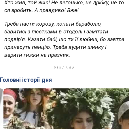
Хто жив, той жиє! Не легонько, не дрібку, не то
ся зробить. А правдиво! Вже!
Треба пасти корову, копати бараболю,
бавитисі з пісєтками в стодолі і замітати
подвір’я. Казати бабі, шо ти її любиш, бо завтра
принесуть пенцію. Треба вудити шинку і
варити гижки на празник.
Головні історії дня