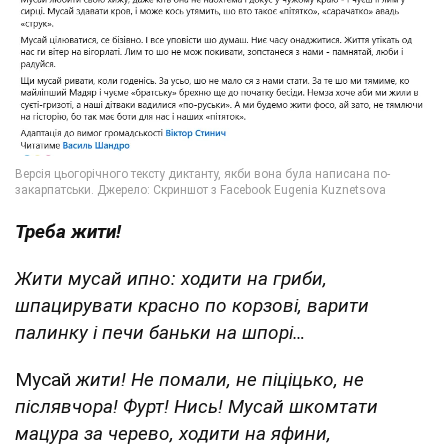
Треба жити!
Жити мусай ипно: ходити на гриби,
шпацирувати красно по корзові, варити
палинку і печи баньки на шпорі…
Мусай
жити! Не помали, не піціцько, не
післявчора! Фурт! Нись! Мусай шкомтати
мацура за черево, ходити на яфини,