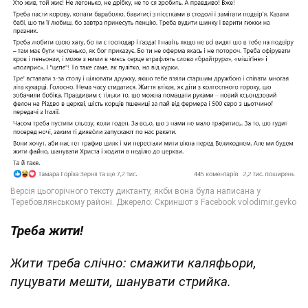
Треба жити!
Жити треба слічно: смажити каляфьори,
пуцувати мешти, шанувати стрийка.