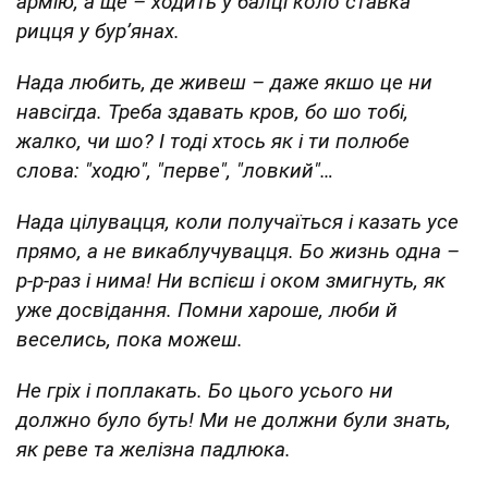
армію, а ще – ходить у балці коло ставка
рицця у бурʼянах.
Нада любить, де живеш – даже якшо це ни
навсігда. Треба здавать кров, бо шо тобі,
жалко, чи шо? І тоді хтось як і ти полюбе
слова: "ходю", "перве", "ловкий"…
Нада цілувацця, коли получаїться і казать усе
прямо, а не викаблучувацця. Бо жизнь одна –
р-р-раз і нима! Ни вспієш і оком змигнуть, як
уже досвідання. Помни хароше, люби й
веселись, пока можеш.
Не гріх і поплакать. Бо цього усього ни
должно було буть! Ми не должни були знать,
як реве та желізна падлюка.