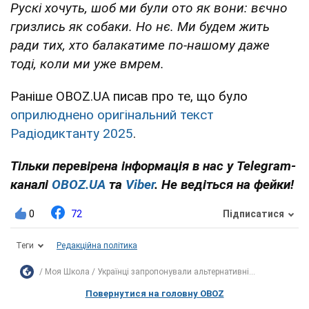
Рускі хочуть, шоб ми були ото як вони: вєчно
гризлись як собаки. Но нє. Ми будем жить
ради тих, хто балакатиме по-нашому даже
тоді, коли ми уже вмрем.
Раніше OBOZ.UA писав про те, що було
оприлюднено оригінальний текст
Радіодиктанту 2025
.
Тільки перевірена інформація в нас у Telegram-
каналі
OBOZ.UA
та
Viber
. Не ведіться на фейки!
0
72
Підписатися
Теги
Редакційна політика
Моя Школа
Українці запропонували альтернативні...
Повернутися на головну OBOZ