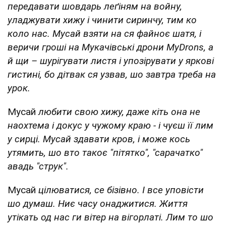
передавати шовдарь леґіням на войну,
уладжувати хижу і чинити сиринчу, тим ко
коло нас. Мусай взяти на ся файноє шатя, і
веричи гроші на Мукачівські дрони MyDrons, а
й щи – шурігувати листя і упозірувати у яркові
гистині, бо дітвак ся узвав, шо завтра треба на
урок.
Мусай
любити свою хижу, даже кіть она не
наохтема і докус у чужому краю - і чуєш її лим
у сирці. Мусай здавати кров, і може кось
утямить, шо вто такоє "пітятко", "сарачатко"
авадь "струк".
Мусай
цілюватися, се бізівно. І все уповісти
шо думаш. Ниє часу онаджитися. Життя
утікать од нас ги вітер на вігорлаті. Лим то шо