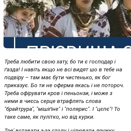
Треба любити свою хату, бо ти є господар і
ґазда! І навіть якщо не всі видят шо в тебе на
подвіру – там має бути чистенько, як бог
приказує. Бо ти не оферма якась і не потороч.
Треба офірувати кров і пеньонзи, і може з
ними в чиєсь серце втрафлять слова
"брайтрура", "мішіґіне" і "полярис". І "цєпє"! То
таке саме, як пулітко, но від курки.
Тре' вставати з-за столу і цілювати дружку,