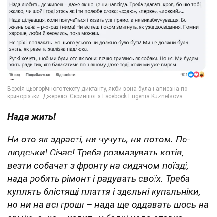
Нада жить!
Ни ото як здрасті, ни чучуть, ни потом. По-
людськи! Січас! Треба розмазувать котів,
везти собачат з фронту на сидячом поїзді,
нада робить рімонт і радувать своїх. Треба
куплять блістящі плаття і здєльні купальніки,
но ни на всі гроші – нада ще оддавать шось на