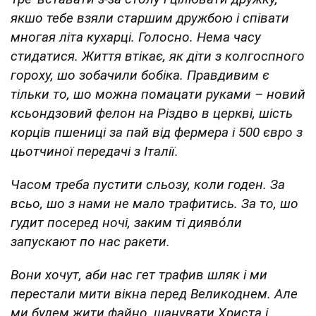
якшо тебе взяли старшим дружбою і співати
многая літа кухарці. Голосно. Нема часу
стидатися. Життя втікає, як діти з колгоспного
гороху, шо зобачили бобіка. Правдивим є
тільки то, шо можна помацати руками – новий
ксьондзовий фелон на Різдво в церкві, шість
корців пшениці за пай від фермера і 500 євро з
цьотчиної передачі з Італії.
Часом треба пустити сльозу, коли годен. За
всьо, шо з нами не мало трафитись. За то, шо
гудит посеред ночі, заким ті диявóли
запускают по нас ракети.
Вони хочут, аби нас гет трафив шляк і ми
перестали мити вікна перед Великоднем. Але
ми будем жити файно, шанувати Христа і