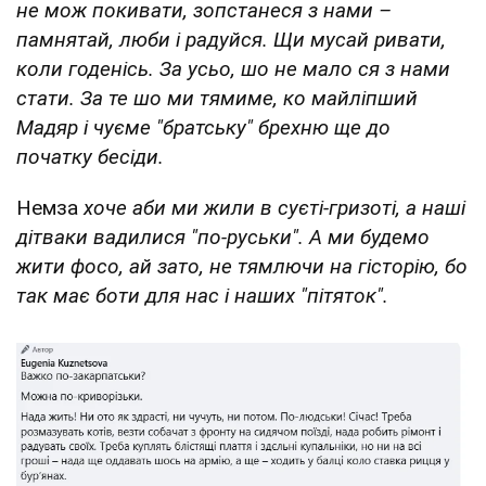
не мож покивати, зопстанеся з нами –
памнятай, люби і радуйся. Щи мусай ривати,
коли годенісь. За усьо, шо не мало ся з нами
стати. За те шо ми тямиме, ко майліпший
Мадяр і чуєме "братську" брехню ще до
початку бесіди.
Немза
хоче аби ми жили в суєті-гризоті, а наші
дітваки вадилися "по-руськи". А ми будемо
жити фосо, ай зато, не тямлючи на гісторію, бо
так має боти для нас і наших "пітяток".