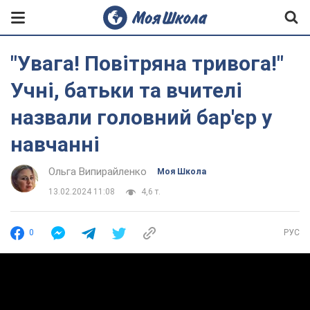
"Увага! Повітряна тривога!"
Учні, батьки та вчителі
назвали головний бар'єр у
навчанні
Ольга Випирайленко
Моя Школа
13.02.2024 11:08
4,6 т.
0
РУС