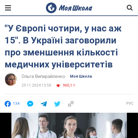
"У Європі чотири, у нас аж
15". В Україні заговорили
про зменшення кількості
медичних університетів
Ольга Випирайленко
Моя Школа
29.11.2024 13:58
960,1 т.
134
РУС