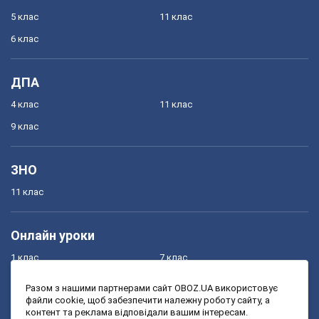
5 клас
11 клас
6 клас
ДПА
4 клас
11 клас
9 клас
ЗНО
11 клас
Онлайн уроки
1 клас
7 клас
2 клас
8 клас
Разом з нашими партнерами сайт OBOZ.UA використовує
файли cookie, щоб забезпечити належну роботу сайту, а
3 клас
9 клас
контент та реклама відповідали вашим інтересам.