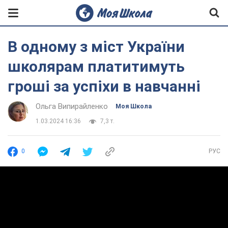
В одному з міст України
школярам платитимуть
гроші за успіхи в навчанні
Ольга Випирайленко
Моя Школа
1.03.2024 16:36
7,3 т.
0
РУС