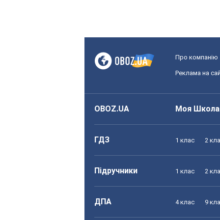
Про компанію
Реклама на сай
OBOZ.UA
Моя Школа
ГДЗ
1 клас
2 кл
Підручники
1 клас
2 кл
ДПА
4 клас
9 кл