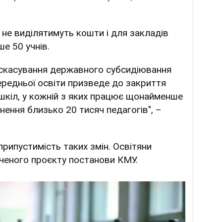
 не виділятимуть кошти і для закладів
ше 50 учнів.
 скасування державного субсидіювання
ередньої освіти призведе до закриття
шкіл, у кожній з яких працює щонайменше
ьнення близько 20 тисяч педагогів", –
припустимість таких змін. Освітяни
ченого проєкту постанови КМУ.