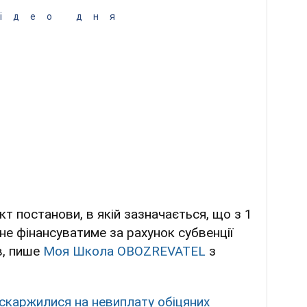
ідео дня
кт постанови, в якій зазначається, що з 1
е фінансуватиме за рахунок субвенції
в, пише
Моя Школа OBOZREVATEL
з
поскаржилися на невиплату обіцяних