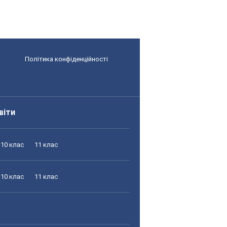
Політика конфіденційності
віти
10 клас
11 клас
10 клас
11 клас