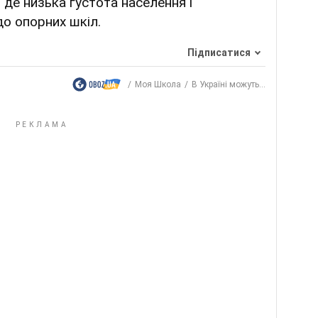
 де низька густота населення і
о опорних шкіл.
Підписатися
Моя Школа
В Україні можуть...