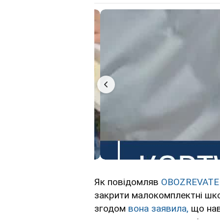
Як повідомляв
OBOZREVATE
закрити малокомплектні шк
згодом
вона заявила,
що нав