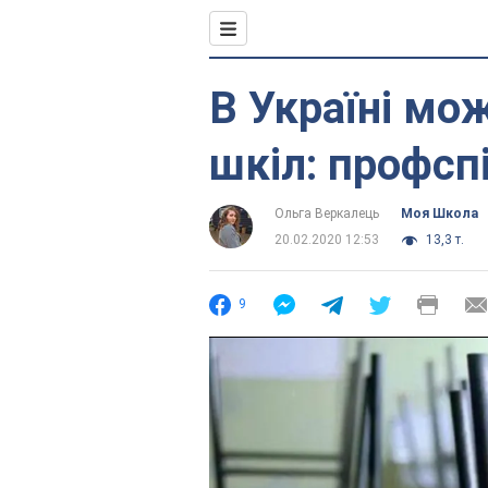
В Україні мо
шкіл: профспі
Ольга Веркалець
Моя Школа
20.02.2020 12:53
13,3 т.
9