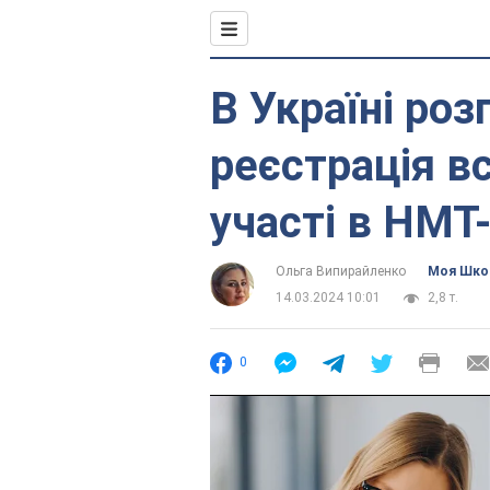
В Україні ро
реєстрація в
участі в НМТ
Ольга Випирайленко
Моя Шко
14.03.2024 10:01
2,8 т.
0