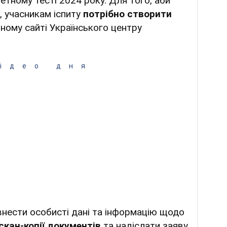
тному тесті 2024 року. Для того, аби
, учасникам іспиту
потрібно створити
йному сайті Українського центру
ідео дня
внести особисті дані та інформацію щодо
скан-копії документів
та надіслати заяву.