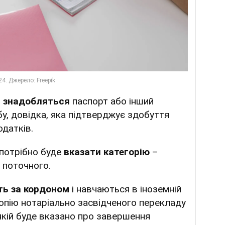
м знадобляться
паспорт або інший
у, довідка, яка підтверджує здобуття
одатків.
 потрібно буде
вказати категорію
–
 поточного.
ть за кордоном
і навчаються в іноземній
опію нотаріально засвідченого перекладу
 якій буде вказано про завершення