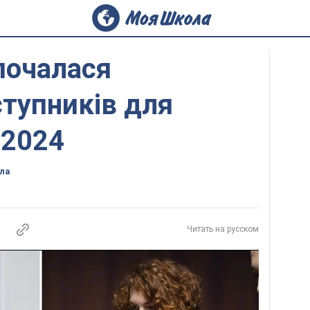
зпочалася
ступників для
-2024
ла
Читать на русском