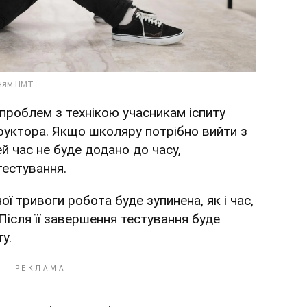
 проблем з технікою учасникам іспиту
труктора. Якщо школяру потрібно вийти з
цей час не буде додано до часу,
тестування.
ї тривоги робота буде зупинена, як і час,
 Після її завершення тестування буде
у.