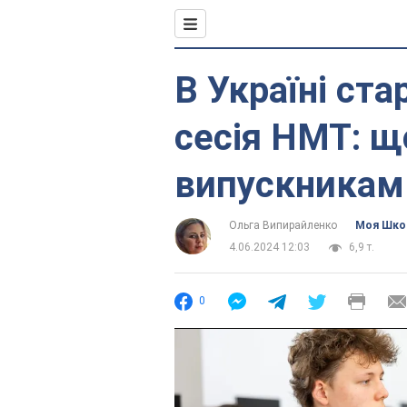
В Україні ст
сесія НМТ: щ
випускникам
Ольга Випирайленко
Моя Шко
4.06.2024 12:03
6,9 т.
0