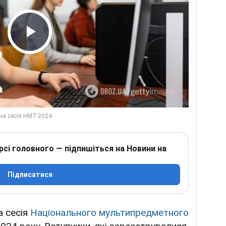
Play Video
рсі головного — підпишіться на Новини на
Підписатися
а сесія
Національного мультипредметного