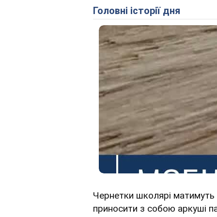
Головні історії дня
Чернетки школярі матимуть 
приносити з собою аркуші п