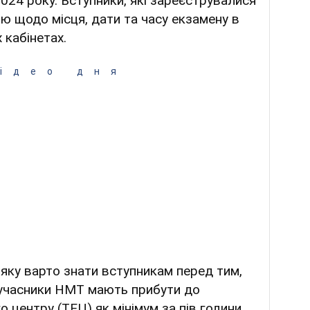
024 року. Вступники, які зареєструвалися
ію щодо місця, дати та часу екзамену в
 кабінетах.
ідео дня
яку варто знати вступникам перед тим,
, учасники НМТ мають прибути до
 центру (ТЕЦ) як мінімум за пів години