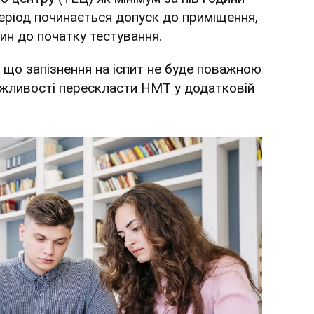
період починається допуск до приміщення,
лин до початку тестування.
 що запізнення на іспит не буде поважною
жливості перескласти НМТ у додатковій