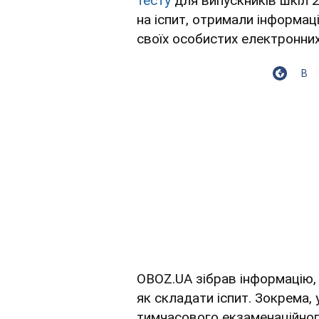
тесту
для випускників шкіл 2
на іспит, отримали інформац
своїх особистих електронних
В
OBOZ.UA зібрав інформацію, 
як складати іспит. Зокрема
тимчасового екзаменаційного