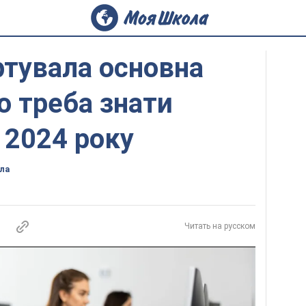
артувала основна
о треба знати
 2024 року
ла
Читать на русском