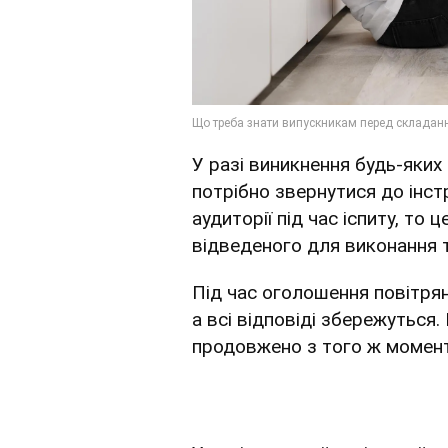
У разі виникнення будь-яких
потрібно звернутися до інс
аудиторії під час іспиту, то 
відведеного для виконання 
Під час оголошення повітряно
а всі відповіді збережуться.
продовжено з того ж момент