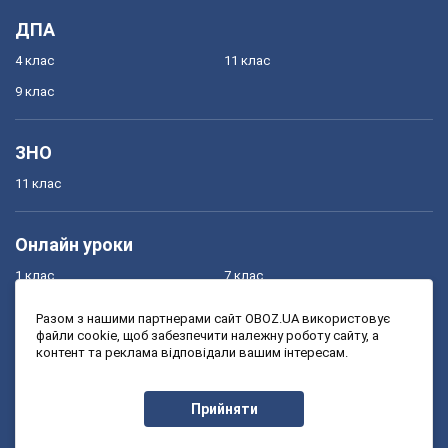
ДПА
4 клас
11 клас
9 клас
ЗНО
11 клас
Онлайн уроки
1 клас
7 клас
2 клас
8 клас
Разом з нашими партнерами сайт OBOZ.UA використовує
файли cookie, щоб забезпечити належну роботу сайту, а
3 клас
9 клас
контент та реклама відповідали вашим інтересам.
4 клас
10 клас
5 клас
11 клас
Прийняти
6 клас