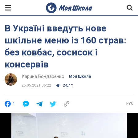
В Україні введуть нове
шкільне меню із 160 страв:
без ковбас, сосисок і
консервів
Карина Бондаренко
Моя Школа
25.05.2021 06:22
24,7 т.
1
РУС