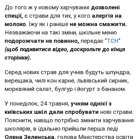
До того ж у новому харчуванні
дозволені
спеції,
є страви для тих, у кого
алергія на
молоко
. Їжу як і раніше
не можна смажити.
Незважаючи на такі зміни, шкільне меню
подорожчати не повинно,
передає "
ТСН
"
(щоб подивитися відео, доскрольте до кінця
сторінки).
Серед нових страв для учнів будуть шпундра,
верещака, чилі кон карне, львівський сирник,
морквяний салат, булгур і йогурт з бананом.
У понеділок, 24 травня,
учням однієї з
київських шкіл дали спробувати
нові страви.
Пояснити, навіщо потрібно змінити харчування
школярів, в їдальню прийшли перша леді
Олена Зеленська,
голова Міністерства освіти