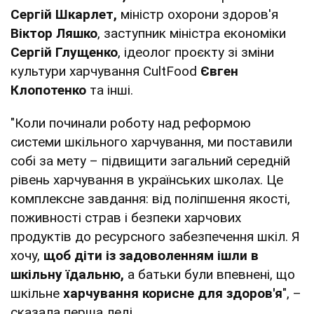
Сергій Шкарлет,
міністр охорони здоров'я
Віктор Ляшко
, заступник міністра економіки
Сергій Глущенко
, ідеолог проєкту зі зміни
культури харчування CultFood
Євген
Клопотенко
та інші.
"Коли починали роботу над реформою
системи шкільного харчування, ми поставили
собі за мету – підвищити загальний середній
рівень харчування в українських школах. Це
комплексне завдання: від поліпшення якості,
поживності страв і безпеки харчових
продуктів до ресурсного забезпечення шкіл. Я
хочу,
щоб діти із задоволенням ішли в
шкільну їдальню,
а батьки були впевнені, що
шкільне
харчування корисне для здоров'я
", –
сказала перша леді.