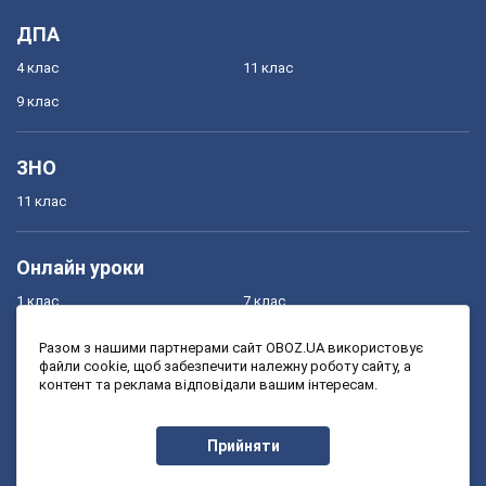
ДПА
4 клас
11 клас
9 клас
ЗНО
11 клас
Онлайн уроки
1 клас
7 клас
2 клас
8 клас
Разом з нашими партнерами сайт OBOZ.UA використовує
файли cookie, щоб забезпечити належну роботу сайту, а
3 клас
9 клас
контент та реклама відповідали вашим інтересам.
4 клас
10 клас
5 клас
11 клас
Прийняти
6 клас