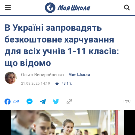
В Україні запровадять
безкоштовне харчування
для всіх учнів 1-11 класів:
що відомо
Ольга Випирайленко
Моя Школа
21.08.2025 14:19
43,1 т.
258
РУС