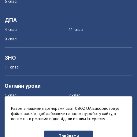
6 клас
ДПА
4 клас
11 клас
9 клас
ЗНО
11 клас
Онлайн уроки
1 клас
7 клас
2 клас
8 клас
Разом з нашими партнерами сайт OBOZ.UA використовує
файли cookie, щоб забезпечити належну роботу сайту, а
3 клас
9 клас
контент та реклама відповідали вашим інтересам.
4 клас
10 клас
5 клас
11 клас
Прийняти