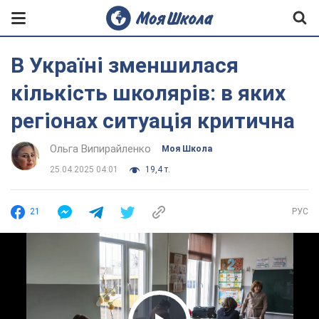
В Україні зменшилася
кількість школярів: в яких
регіонах ситуація критична
Ольга Випирайленко
Моя Школа
25.04.2025 04:01
19,4 т.
21
РУС